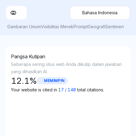
Bahasa Indonesia
Gambaran Umum
Visibilitas Merek
Prompt
Geografi
Sentimen
Pangsa Kutipan
Seberapa sering situs web Anda dikutip dalam jawaban
yang dihasilkan AI.
12.1
%
MEMIMPIN
Your website is cited in
17
/
140
total citations.