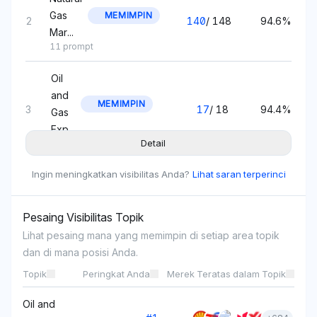
Gas
MEMIMPIN
2
140
/
148
94.6%
Mar...
11 prompt
Oil
and
MEMIMPIN
3
17
/
18
94.4%
Gas
Exp...
Detail
1 prompt
Ingin meningkatkan visibilitas Anda?
Lihat saran terperinci
Electric
MEMIMPIN
4
165
/
178
92.7%
Vehicl...
11 prompt
Pesaing Visibilitas Topik
Lihat pesaing mana yang memimpin di setiap area topik
Renewable
MEMIMPIN
dan di mana posisi Anda.
5
682
/
737
92.5%
Energ...
58 prompt
Topik
Peringkat Anda
Merek Teratas dalam Topik
Petrochemical
Oil and
MEMIMPIN
6
662
/
725
91.3%