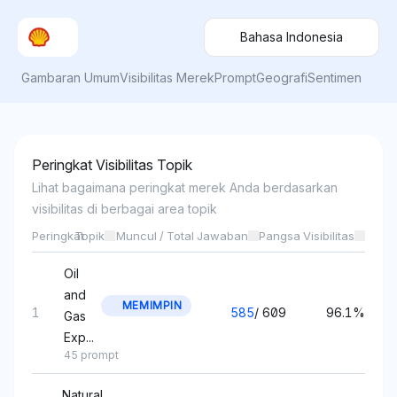
Bahasa Indonesia
Gambaran Umum
Visibilitas Merek
Prompt
Geografi
Sentimen
Peringkat Visibilitas Topik
Lihat bagaimana peringkat merek Anda berdasarkan
visibilitas di berbagai area topik
Peringkat
Topik
Muncul / Total Jawaban
Pangsa Visibilitas
Oil
and
MEMIMPIN
1
585
/
609
96.1%
Gas
Exp...
45 prompt
Natural