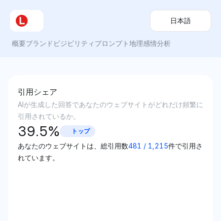
日本語
概要
ブランドビジビリティ
プロンプト
地理
感情分析
引用シェア
AIが生成した回答であなたのウェブサイトがどれだけ頻繁に
引用されているか。
39.5
%
トップ
あなたのウェブサイトは、総引用数
481
/
1,215
件で引用さ
れています。