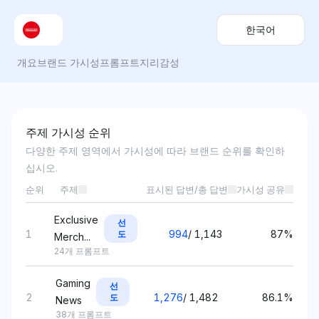
한국어
개요
브랜드 가시성
프롬프트
지리
감성
주제 가시성 순위
다양한 주제 영역에서 가시성에 따라 브랜드 순위를 확인하
십시오.
순위
주제
표시된 답변/총 답변
가시성 공유
Exclusive
선
1
994
/
1,143
87%
도
Merch...
24개 프롬프트
Gaming
선
2
1,276
/
1,482
86.1%
도
News
38개 프롬프트