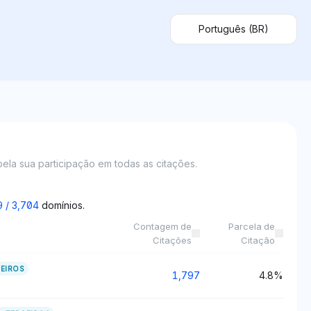
Português (BR)
pela sua participação em todas as citações.
9
/
3,704
domínios.
Contagem de
Parcela de
Citações
Citação
EIROS
1,797
4.8%