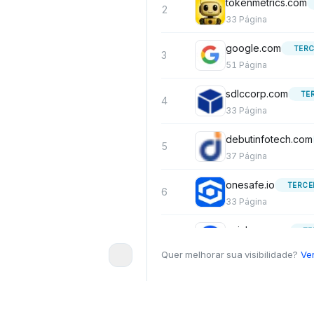
tokenmetrics.com
2
33
Página
google.com
TERC
3
51
Página
sdlccorp.com
TE
4
33
Página
debutinfotech.com
5
37
Página
onesafe.io
TERCE
6
33
Página
coinbase.com
TE
7
35
Página
Quer melhorar sua visibilidade?
Ve
chainalysis.com
8
37
Página