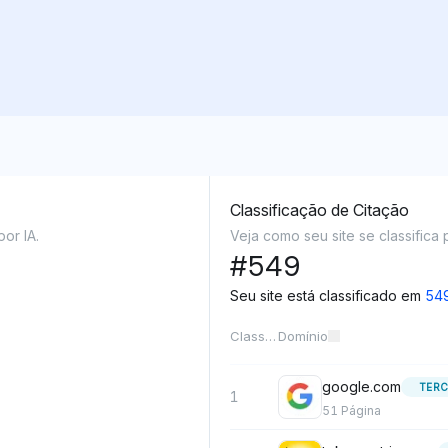
Classificação de Citação
or IA.
Veja como seu site se classifica 
#
549
Seu site está classificado em
54
Classificação
Domínio
google.com
TERC
1
51
Página