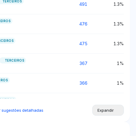
TERCEIROS
491
1.3%
EIROS
476
1.3%
RCEIROS
475
1.3%
TERCEIROS
367
1%
IROS
366
1%
RCEIROS
351
0.9%
r sugestões detalhadas
Expandir
TERCEIROS
341
0.9%