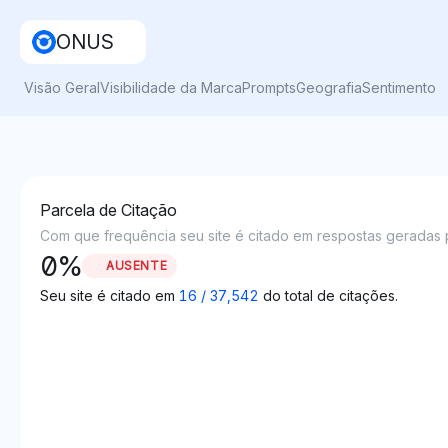
ONUS
Visão Geral
Visibilidade da Marca
Prompts
Geografia
Sentimento
Parcela de Citação
Com que frequência seu site é citado em respostas geradas p
0
%
AUSENTE
Seu site é citado em
16
/
37,542
do total de citações.