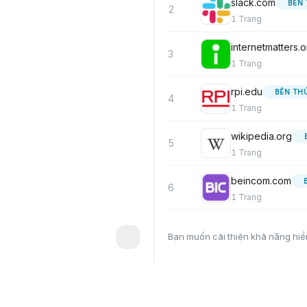
slack.com
BÊN 
2
1
Trang
internetmatters.o
3
1
Trang
rpi.edu
BÊN TH
4
1
Trang
wikipedia.org
5
1
Trang
beincom.com
6
1
Trang
Bạn muốn cải thiện khả năng hiể