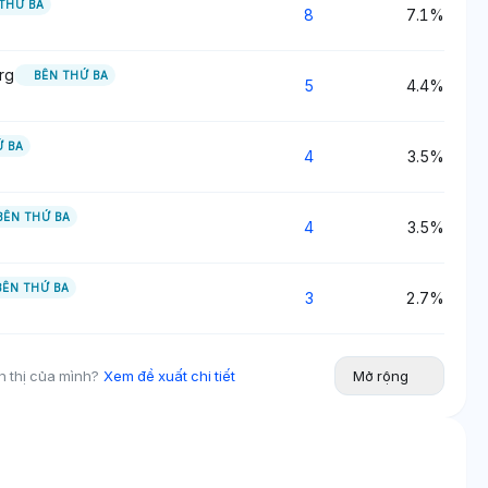
THỨ BA
8
7.1%
rg
BÊN THỨ BA
5
4.4%
Ứ BA
4
3.5%
BÊN THỨ BA
4
3.5%
BÊN THỨ BA
3
2.7%
n thị của mình?
Xem đề xuất chi tiết
Mở rộng