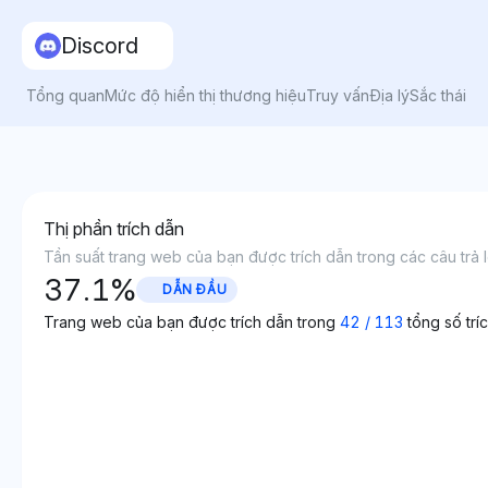
Discord
Tổng quan
Mức độ hiển thị thương hiệu
Truy vấn
Địa lý
Sắc thái
Thị phần trích dẫn
Tần suất trang web của bạn được trích dẫn trong các câu trả lờ
37.1
%
DẪN ĐẦU
Trang web của bạn được trích dẫn trong
42
/
113
tổng số trí