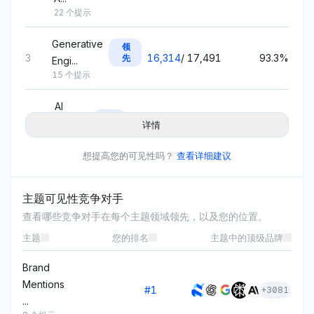
22 个提示
Generative
领
3
16,314
/
17,491
93.3%
先
Engi...
15 个提示
AI
领
Search
详情
4
8,395
/
9,055
92.7%
先
Optim...
8 个提示
想提高您的可见性吗？
查看详细建议
Decentralized
领
/
主题可见性竞争对手
5
12,787
92.5%
先
D...
13,819
查看哪些竞争对手在每个主题领域领先，以及您的位置。
9 个提示
主题
您的排名
主题中的顶级品牌
Brand
Mentions
#
1
+
3081
...