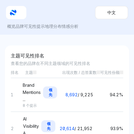
中文
概览
品牌可见性
提示
地理分布
情感分析
主题可见性排名
查看您的品牌在不同主题领域的可见性排名
排名
主题
出现次数 / 总答案数
可见性份额
Brand
领
Mentions
1
8,692
/
9,225
94.2%
先
...
8 个提示
AI
领
Visibility
2
20,614
/
21,952
93.9%
先
A...