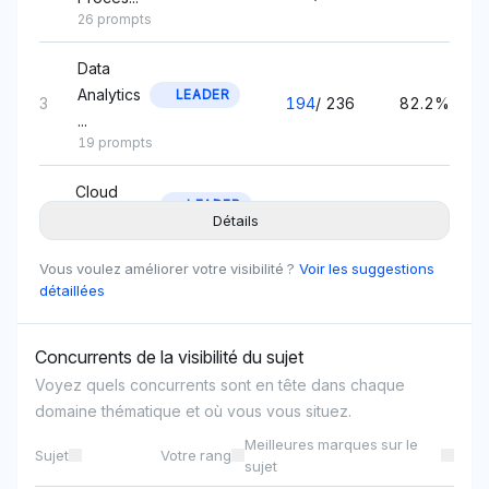
26 prompts
Data
Analytics
LEADER
3
194
/
236
82.2%
...
19 prompts
Cloud
LEADER
4
201
/
247
81.4%
Migration...
Détails
34 prompts
Vous voulez améliorer votre visibilité ?
Voir les suggestions
Cybersecurity
détaillées
LEADER
5
186
/
236
78.8%
B...
29 prompts
Concurrents de la visibilité du sujet
Voyez quels concurrents sont en tête dans chaque
Artificial
LEADER
6
312
/
417
74.8%
domaine thématique et où vous vous situez.
Inte...
36 prompts
Meilleures marques sur le
Sujet
Votre rang
sujet
Digital