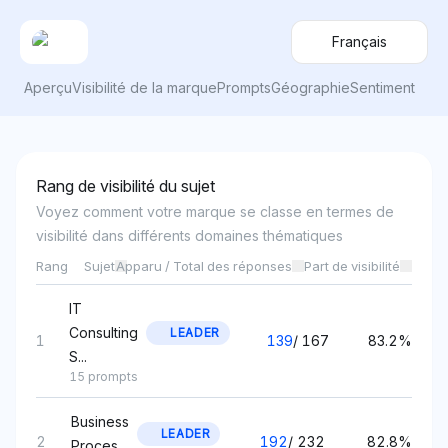
Français
Aperçu
Visibilité de la marque
Prompts
Géographie
Sentiment
Rang de visibilité du sujet
Voyez comment votre marque se classe en termes de
visibilité dans différents domaines thématiques
Rang
Sujet
Apparu / Total des réponses
Part de visibilité
IT
Consulting
LEADER
1
139
/
167
83.2%
S...
15 prompts
Business
LEADER
2
192
/
232
82.8%
Proces...