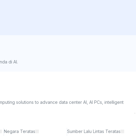
da di AI.
ing solutions to advance data center AI, AI PCs, intelligent 
Negara Teratas
Sumber Lalu Lintas Teratas