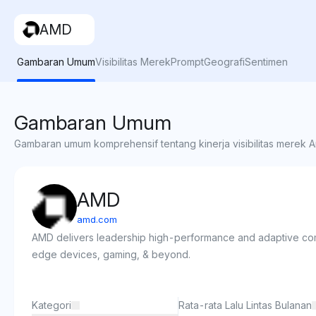
AMD
Gambaran Umum
Visibilitas Merek
Prompt
Geografi
Sentimen
Gambaran Umum
Gambaran umum komprehensif tentang kinerja visibilitas merek An
AMD
amd.com
AMD delivers leadership high-performance and adaptive comput
edge devices, gaming, & beyond.
Kategori
Rata-rata Lalu Lintas Bulanan