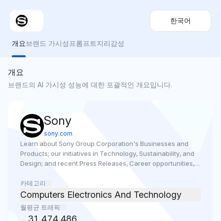
한국어
개요
브랜드 가시성
프롬프트
지리
감성
개요
브랜드의 AI 가시성 성능에 대한 포괄적인 개요입니다.
Sony
sony.com
Learn about Sony Group Corporation's Businesses and 
Products; our initiatives in Technology, Sustainability, and 
Design; and recent Press Releases, Career opportunities, 
and Investor Relations info.
카테고리
Computers Electronics And Technology
월평균 트래픽
31,474,486