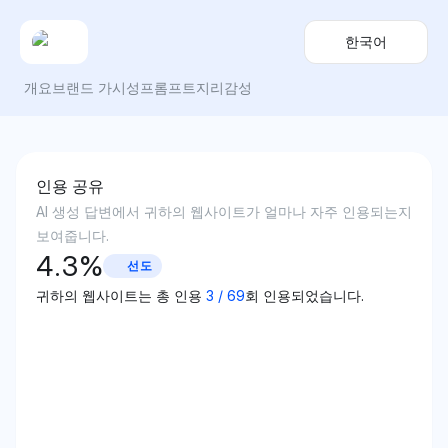
한국어
개요
브랜드 가시성
프롬프트
지리
감성
인용 공유
AI 생성 답변에서 귀하의 웹사이트가 얼마나 자주 인용되는지
보여줍니다.
4.3
%
선도
귀하의 웹사이트는 총 인용
3
/
69
회 인용되었습니다.