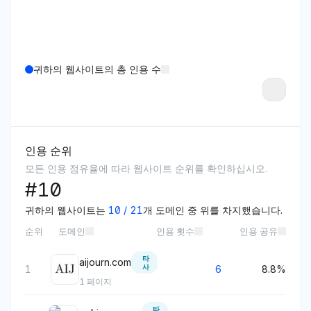
귀하의 웹사이트의 총 인용 수
인용 순위
모든 인용 점유율에 따라 웹사이트 순위를 확인하십시오.
#
10
귀하의 웹사이트는
10
/
21
개 도메인 중 위를 차지했습니다.
순위
도메인
인용 횟수
인용 공유
타
aijourn.com
사
1
6
8.8%
1
페이지
타