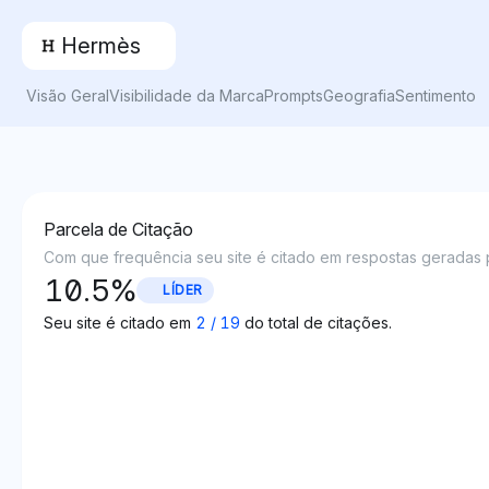
Hermès
Visão Geral
Visibilidade da Marca
Prompts
Geografia
Sentimento
Parcela de Citação
Com que frequência seu site é citado em respostas geradas p
10.5
%
LÍDER
Seu site é citado em
2
/
19
do total de citações.