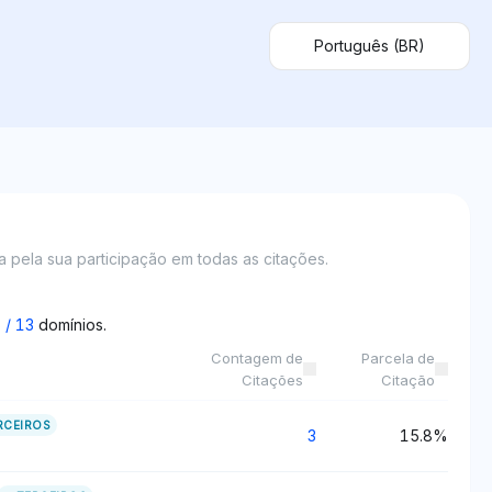
Português (BR)
ca pela sua participação em todas as citações.
5
/
13
domínios.
Contagem de
Parcela de
Citações
Citação
RCEIROS
3
15.8%