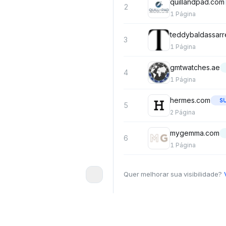
quillandpad.com
2
1
Página
teddybaldassarr
3
1
Página
gmtwatches.ae
4
1
Página
hermes.com
S
5
2
Página
mygemma.com
6
1
Página
Quer melhorar sua visibilidade?