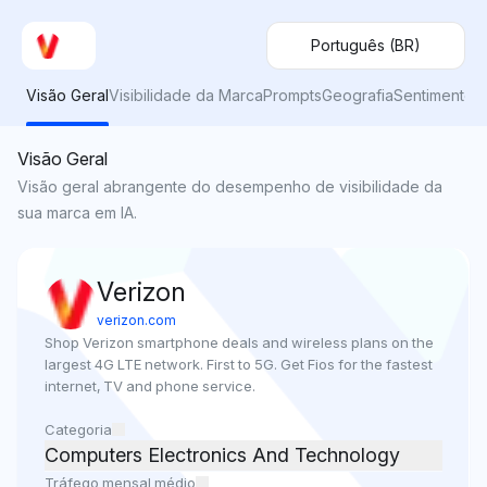
Português (BR)
Visão Geral
Visibilidade da Marca
Prompts
Geografia
Sentimento
Visão Geral
Visão geral abrangente do desempenho de visibilidade da
sua marca em IA.
Verizon
verizon.com
Shop Verizon smartphone deals and wireless plans on the 
largest 4G LTE network. First to 5G. Get Fios for the fastest 
internet, TV and phone service.
Categoria
Computers Electronics And Technology
Tráfego mensal médio