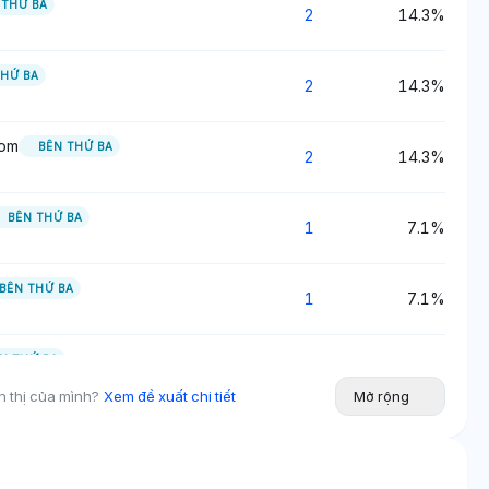
 THỨ BA
2
14.3%
THỨ BA
2
14.3%
com
BÊN THỨ BA
2
14.3%
BÊN THỨ BA
1
7.1%
BÊN THỨ BA
1
7.1%
N THỨ BA
1
7.1%
n thị của mình?
Xem đề xuất chi tiết
Mở rộng
 THỨ BA
1
7.1%