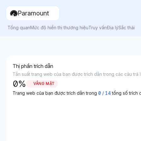
Paramount
Tổng quan
Mức độ hiển thị thương hiệu
Truy vấn
Địa lý
Sắc thái
Thị phần trích dẫn
Tần suất trang web của bạn được trích dẫn trong các câu trả lờ
0
%
VẮNG MẶT
Trang web của bạn được trích dẫn trong
0
/
14
tổng số trích 