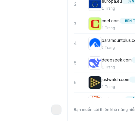
europa.eu
BÊN
2
1
Trang
cnet.com
BÊN 
3
1
Trang
paramountplus.
4
2
Trang
deepseek.com
5
1
Trang
justwatch.com
6
1
Trang
reuters.com
BÊ
7
1
Trang
Bạn muốn cải thiện khả năng hiể
reddit.com
BÊN
8
1
Trang