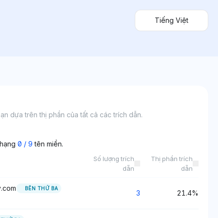
Tiếng Việt
 dựa trên thị phần của tất cả các trích dẫn.
 hạng
0
/
9
tên miền.
Số lượng trích
Thị phần trích
dẫn
dẫn
y.com
BÊN THỨ BA
3
21.4%