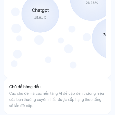
26.16
%
Chatgpt
15.91
%
Perple
22.1
Chủ đề hàng đầu
Các chủ đề mà các nền tảng AI đề cập đến thương hiệu
của bạn thường xuyên nhất, được xếp hạng theo tổng
số lần đề cập.