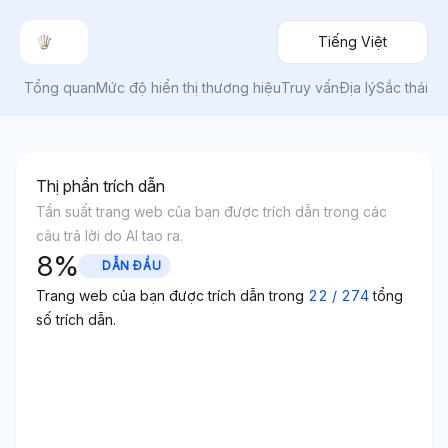
Tiếng Việt
Tổng quan
Mức độ hiển thị thương hiệu
Truy vấn
Địa lý
Sắc thái
Thị phần trích dẫn
Tần suất trang web của bạn được trích dẫn trong các
câu trả lời do AI tạo ra.
8
%
DẪN ĐẦU
Trang web của bạn được trích dẫn trong
22
/
274
tổng
số trích dẫn.