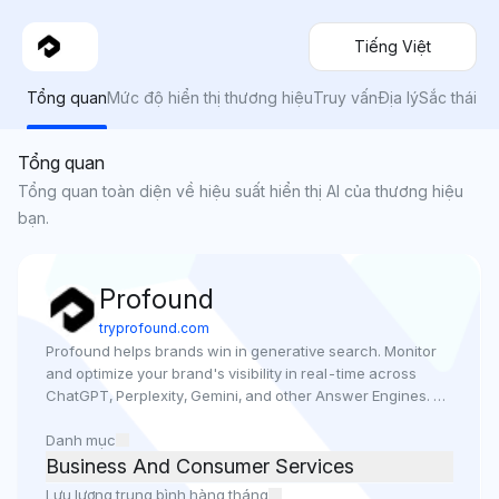
Tiếng Việt
Tổng quan
Mức độ hiển thị thương hiệu
Truy vấn
Địa lý
Sắc thái
Tổng quan
Tổng quan toàn diện về hiệu suất hiển thị AI của thương hiệu
bạn.
Profound
tryprofound.com
Profound helps brands win in generative search. Monitor 
and optimize your brand's visibility in real-time across 
ChatGPT, Perplexity, Gemini, and other Answer Engines. 
Drive measurable growth in a zero-click world.
Danh mục
Business And Consumer Services
Lưu lượng trung bình hàng tháng