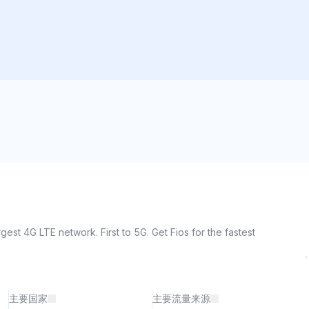
st 4G LTE network. First to 5G. Get Fios for the fastest 
主要国家
主要流量来源