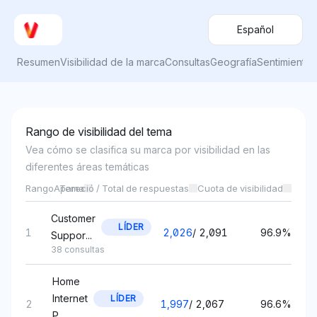
Español
Resumen
Visibilidad de la marca
Consultas
Geografía
Sentimiento
Rango de visibilidad del tema
Vea cómo se clasifica su marca por visibilidad en las
diferentes áreas temáticas
Rango
Apareció / Total de respuestas
Tema
Cuota de visibilidad
Customer
LÍDER
1
2,026
/
2,091
96.9%
Suppor...
38 consultas
Home
Internet
LÍDER
2
1,997
/
2,067
96.6%
P...