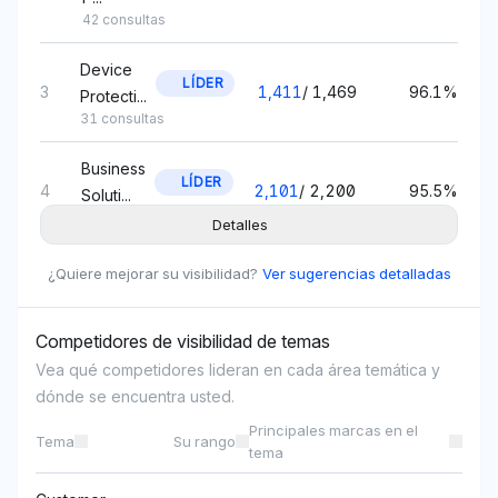
42 consultas
Device
LÍDER
3
1,411
/
1,469
96.1%
Protecti...
31 consultas
Business
LÍDER
4
2,101
/
2,200
95.5%
Soluti...
49 consultas
Detalles
Family
¿Quiere mejorar su visibilidad?
Ver sugerencias detalladas
LÍDER
5
1,774
/
1,857
95.5%
Plans
42 consultas
Competidores de visibilidad de temas
Mobile
Vea qué competidores lideran en cada área temática y
Device
LÍDER
dónde se encuentra usted.
6
1,066
/
1,123
94.9%
T...
Principales marcas en el
Tema
Su rango
27 consultas
tema
Network