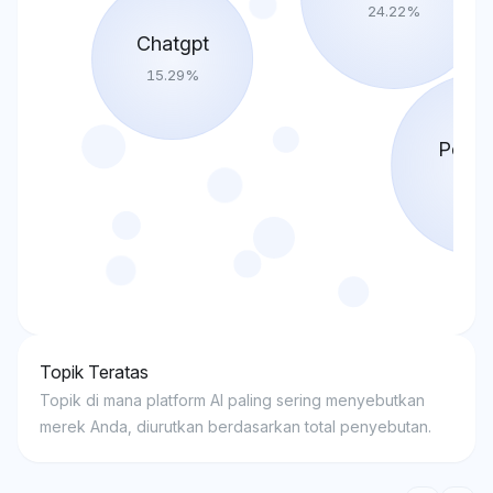
24.22
%
Chatgpt
15.29
%
Perple
22.8
Topik Teratas
Topik di mana platform AI paling sering menyebutkan
merek Anda, diurutkan berdasarkan total penyebutan.