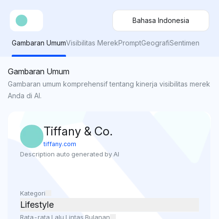
Bahasa Indonesia
Gambaran Umum
Visibilitas Merek
Prompt
Geografi
Sentimen
Gambaran Umum
Gambaran umum komprehensif tentang kinerja visibilitas merek
Anda di AI.
Tiffany & Co.
tiffany.com
Description auto generated by AI
Kategori
Lifestyle
Rata-rata Lalu Lintas Bulanan