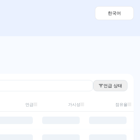
한국어
언급 상태
언급
가시성
점유율