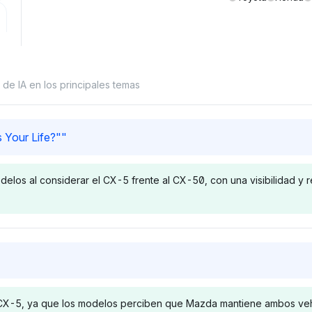
de IA en los principales temas
Your Life?"
"
elos al considerar el CX-5 frente al CX-50, con una visibilidad y 
Gemini
Perplexit
 otorga a
Gemini destaca
Perplexity c
 de
exclusivamente a Mazda con
con un 4% de
-5, ya que los modelos perciben que Mazda mantiene ambos vehícu
, superior a
una cuota de visibilidad del
junto a Appl