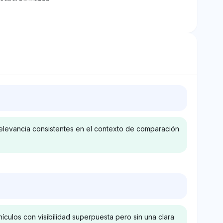
relevancia consistentes en el contexto de comparación
y
Deepseek
lasifica a Mazda
Deepseek atribuye a Mazda
 visibilidad
una cuota de visibilidad del
los con visibilidad superpuesta pero sin una clara
e, mostrando
4%, superior a otras marcas