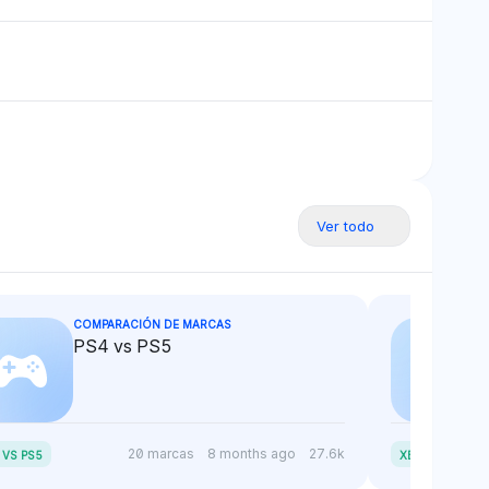
ión con el
sobre el papel de crossover
 CX-5 en la
más convencional del CX-5,
otidiana, inferido
derivado de la diferenciación
as tendencias del
de productos.
Ver todo
COMPARACIÓN DE MARCAS
PS4 vs PS5
20 marcas
8 months ago
27.6k
 VS PS5
XBOX VS PS5