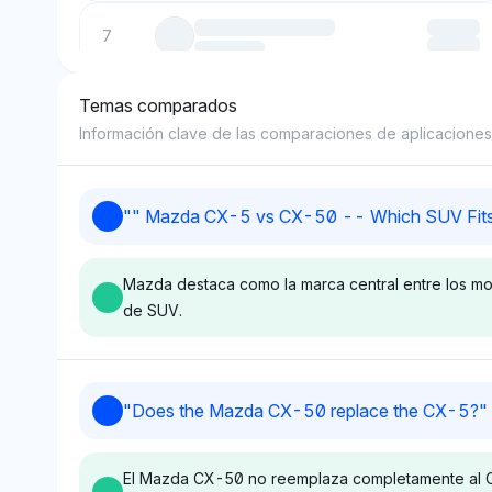
7
Temas comparados
8
Información clave de las comparaciones de aplicaciones 
9
"
" Mazda CX-5 vs CX-50 -- Which SUV Fits 
10
Mazda destaca como la marca central entre los mod
de SUV.
Grok
Chatgpt
"
Does the Mazda CX-50 replace the CX-5?
"
Grok asigna a Mazda una
ChatGPT también
cuota de visibilidad del 4%,
Mazda una cuota
El Mazda CX-50 no reemplaza completamente al CX
igual a competidores como
visibilidad del 4%