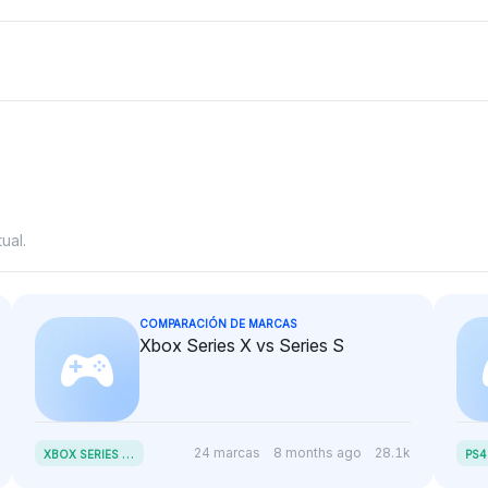
 y premium
crossover urbano del CX-5,
en comparac
con el CX-5
basándose en información de
enfoque del
que no se
posicionamiento en el
practicidad c
caciones.
mercado.
a partir de l
segmento.
ual.
COMPARACIÓN DE MARCAS
Xbox Series X vs Series S
X
BOX SERIES X VS SERIES S
24 marcas
8 months ago
28.1k
PS4