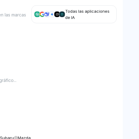
Todas las aplicaciones
en las marcas
de IA
áfico...
Subaru
Mazda