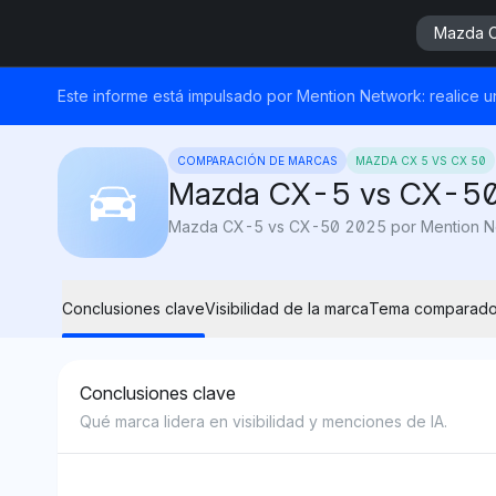
Mazda 
Este informe está impulsado por Mention Network: realice 
COMPARACIÓN DE MARCAS
MAZDA CX 5 VS CX 50
Mazda CX-5 vs CX-5
Conclusiones clave
Visibilidad de la marca
Tema comparad
Conclusiones clave
Qué marca lidera en visibilidad y menciones de IA.