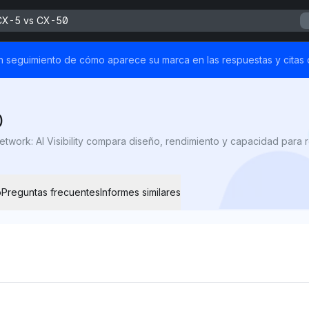
CX-5 vs CX-50
un seguimiento de cómo aparece su marca en las respuestas y citas 
0
o
Preguntas frecuentes
Informes similares