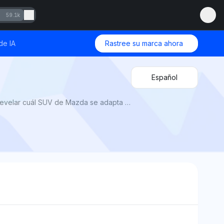
59.1k
de IA
Rastree su marca ahora
Español
Mazda CX-5 vs CX-50 2025 por Mention Network: AI Visibility compara diseño, rendimiento y capacidad para revelar cuál SUV de Mazda se adapta mejor a tu estilo de vida.