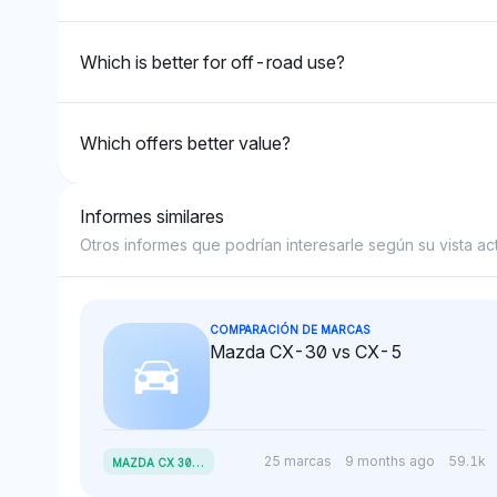
presencia general de la
oferta más nueva
marca en lugar de en las
en comparación 
Which is better for off-road use?
diferencias específicas de
establecido, aun
modelo entre el CX-50 y el
detallan especifi
CX-5.
Which offers better value?
Informes similares
Otros informes que podrían interesarle según su vista act
COMPARACIÓN DE MARCAS
Mazda CX-30 vs CX-5
M
AZDA CX 30 2024
25 marcas
9 months ago
59.1k