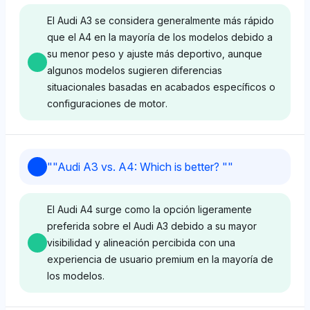
El Audi A3 se considera generalmente más rápido
que el A4 en la mayoría de los modelos debido a
su menor peso y ajuste más deportivo, aunque
algunos modelos sugieren diferencias
situacionales basadas en acabados específicos o
configuraciones de motor.
Perplexity
"
"Audi A3 vs. A4: Which is better? "
"
Perplexity favorece a Audi con una cuota de
visibilidad del 4.3%, enfocándose en métricas de
El Audi A4 surge como la opción ligeramente
desempeño que sugieren que el A3 es más rápido
preferida sobre el Audi A3 debido a su mayor
que el A4 debido a su chasis más ligero, con un
visibilidad y alineación percibida con una
tono de sentimiento positivo.
experiencia de usuario premium en la mayoría de
los modelos.
Grok