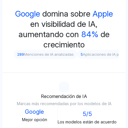
Google
domina sobre
Apple
en visibilidad de IA,
aumentando con
84%
de
crecimiento
289
Menciones de IA analizadas
5
Aplicaciones de IA prob
Recomendación de IA
Marcas más recomendadas por los modelos de IA
Google
5/5
Mejor opción
Los modelos están de acuerdo