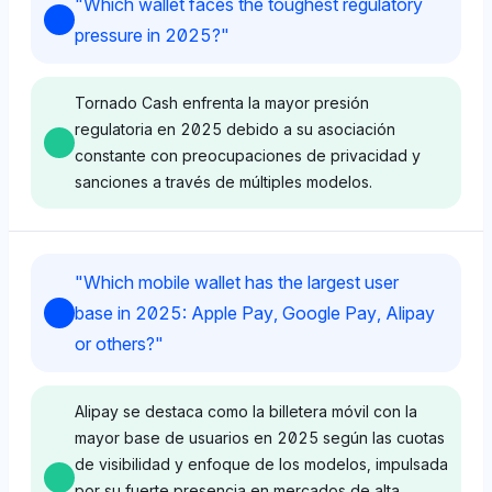
"
Which wallet faces the toughest regulatory
pressure in 2025?
"
Tornado Cash enfrenta la mayor presión
regulatoria en 2025 debido a su asociación
constante con preocupaciones de privacidad y
sanciones a través de múltiples modelos.
Perplexity
"
Which mobile wallet has the largest user
Perplexity enfatiza entidades regulatorias como
base in 2025: Apple Pay, Google Pay, Alipay
FinCEN (1.4%) y GDPR (0.7%) sobre billeteras
or others?
"
específicas, mostrando un tono neutral sin un
enfoque claro en una sola marca que enfrente
presión. Su percepción se inclina hacia marcos
Alipay se destaca como la billetera móvil con la
regulatorios más amplios en lugar de señalar una
mayor base de usuarios en 2025 según las cuotas
billetera específica para el escrutinio.
de visibilidad y enfoque de los modelos, impulsada
por su fuerte presencia en mercados de alta