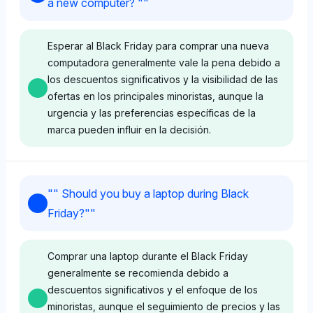
a new computer? "
"
Esperar al Black Friday para comprar una nueva
computadora generalmente vale la pena debido a
los descuentos significativos y la visibilidad de las
ofertas en los principales minoristas, aunque la
urgencia y las preferencias específicas de la
marca pueden influir en la decisión.
Deepseek
"
" Should you buy a laptop during Black
Deepseek enfatiza minoristas como Newegg (4.2%
Friday?"
"
de visibilidad), Best Buy (4.2%), y rastreadores de
ofertas como Camelcamelcamel (4.2%), sugiriendo
un tono positivo hacia esperar al Black Friday
Comprar una laptop durante el Black Friday
debido a los ahorros potenciales en puntos de
generalmente se recomienda debido a
venta reconocidos. Percibe el Black Friday como
descuentos significativos y el enfoque de los
una oportunidad clave para ofertas de
minoristas, aunque el seguimiento de precios y las