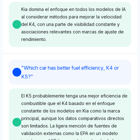
Kia domina el enfoque en todos los modelos de IA
al considerar métodos para mejorar la velocidad
del K4, con una parte de visibilidad constante y
asociaciones relevantes con marcas de ajuste de
rendimiento.
Perplexity
"
Which car has better fuel efficiency, K4 or
Perplexity se centra exclusivamente en Kia con una
K5?
"
participación de visibilidad del 4%, lo que indica un
énfasis estrecho pero claro en la marca sin
distracciones de entidades competidoras. Su tono
El K5 probablemente tenga una mejor eficiencia de
neutral sugiere un reconocimiento directo de Kia
combustible que el K4 basado en el enfoque
como el sujeto principal para las mejoras de
constante de los modelos en Kia como la marca
velocidad.
principal, aunque los datos comparativos directos
son limitados. La ligera mención de fuentes de
validación externas como la EPA en un modelo