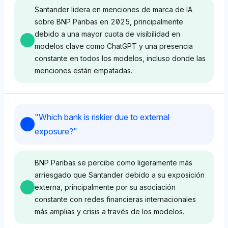
Mercosur (1.3%) representa a América Latina con
Santander lidera en menciones de marca de IA
una presencia moderada. Su tono neutral sugiere
sobre BNP Paribas en 2025, principalmente
una perspectiva objetiva sobre la influencia de las
debido a una mayor cuota de visibilidad en
políticas regionales en las marcas comerciales.
modelos clave como ChatGPT y una presencia
constante en todos los modelos, incluso donde las
menciones están empatadas.
Grok
Grok prioriza a Santander (1.9%) y BNP Paribas
Chatgpt
(1.9%), indicando un enfoque en instituciones
"
Which bank is riskier due to external
financieras con fuertes vínculos tanto en América
ChatGPT favorece a Santander con una cuota de
exposure?
"
Latina como en Europa, mientras que también
visibilidad del 9.5% en comparación con BNP
menciona a la OTAN (1.6%) y la OEA (1.6%) por su
Paribas que tiene el 8.8%, reflejando una ligera
influencia regional; su tono positivo refleja aprecio
ventaja en la asociación de marca impulsada por IA.
BNP Paribas se percibe como ligeramente más
por la accesibilidad transregional.
El tono es neutral, centrándose en datos crudos sin
arriesgado que Santander debido a su exposición
sesgo emocional.
externa, principalmente por su asociación
constante con redes financieras internacionales
Perplexity
más amplias y crisis a través de los modelos.
Deepseek
Perplexity enfatiza al GDPR (2.5%) como un