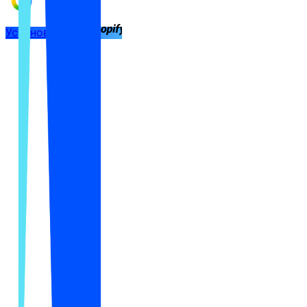
Установить в
Почему это важно
Покупатели уже знают, какой товар
им нужен. Они спрашивают ИИ, где
его купить, и он называет лишь
несколько магазинов.
Если вашего среди них нет, там есть магазин-
конкурент с тем же товаром.
Где купить COSRX Snail Mucin в Дубае?
Вот несколько вариантов: