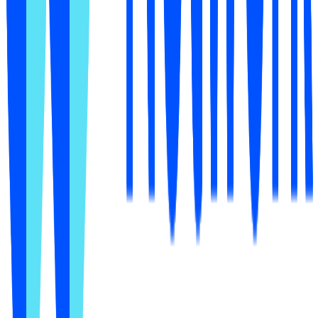
Запустите бесплатную проверку, узнайте, почему вас
не выбирают, получите исправление, написанное для
вашего товара, и примените его, не покидая админку
Shopify.
Бесплатный старт, без кода
Первая проверка и аудит одного товара бесплатны.
Для продавцов, которые сами ведут магазин, без
разработчиков и агентств.
Сделано для реселлеров
→
FAQ
Частые вопросы и ответы
Что такое Mention Network?
+
Какие ИИ-движки она проверяет?
+
Нужно ли уметь программировать?
+
Это бесплатно?
+