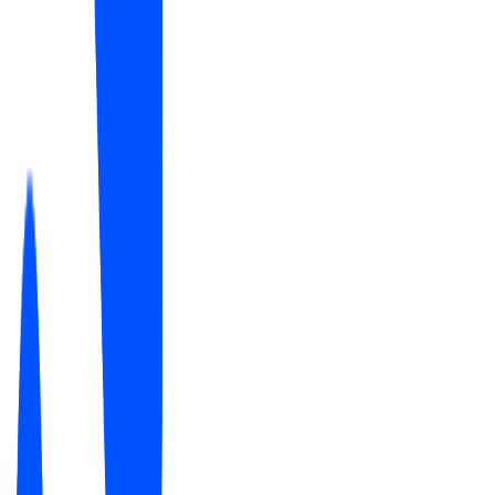
Как это работает
От невидимости до рекомендаций
за четыре шага
Большинство инструментов останавливается на
оценке. Mention Network доводит вас до самого
исправления, прямо в вашей админке Shopify.
1
Проверка
Бесплатно
Узнайте, называет ли ИИ ваш магазин, когда
покупатели спрашивают, где купить товар, где лучше
или дешевле, или где надёжнее, кого он называет
вместо вас и на каком вы месте.