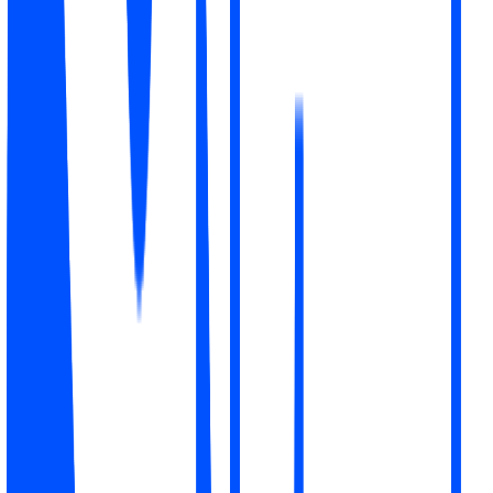
Вы появляетесь в 3 из 4 движков ИИ, когда покупатели
спрашивают, где купить, но проигрываете в вопросах о
цене и доставке.
45%
видимость
#3
ср. позиция
Позиция на рынке
Ваша позиция против конкурентов в
упоминаниях ИИ
Магазины по доле голоса в ИИ
#2 из 11 магазинов
Доля
Охват
#
Магазин
Цена
Доставка
упоминаний
ИИ
ИИ
AED
1
Neon
4/4
19.0
%
Бесплатно
129
Ваш
AED
2
3/4
14.3
%
Бесплатно