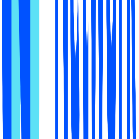
Создано для реселлеров Shopify, а
не для брендовых дашбордов
✦
Большинство инструментов просто дают бренду
оценку.
Mention Network ведёт реселлера Shopify от
неведения, отправляет ли ИИ к вам покупателей, до
исправления, которое публикуется на вашей странице
товара, по тем самым вопросам где купить, что
решают продажу.
Где вы реально конкурируете
Транзакционный момент: покупатели уже знают товар
и спрашивают ИИ, где его купить. Именно здесь
реселлер выигрывает или теряет продажу.
От проверки до живого исправления, внутри
Shopify