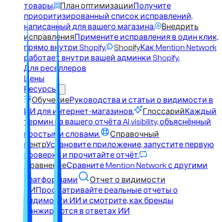
товары.
План оптимизации
Получите
приоритизированный список исправлений,
написанный для вашего магазина.
Внедрить
исправления
Примените исправления в один клик,
прямо внутри Shopify.
Shopify
Как Mention Network
работает внутри вашей админки Shopify.
Для реселлеров
Цены
Ресурсы
Обучение
Руководства и статьи о видимости в
ИИ для интернет-магазинов.
Глоссарий
Каждый
термин из вашего отчёта AI visibility, объяснённый
простыми словами.
Справочный
центр
Установите приложение, запустите первую
проверку и прочитайте отчёт.
Сравнение
Сравните Mention Network с другими
платформами
Отчет о видимости
ИИ
Просматривайте реальные отчеты о
видимости ИИ и смотрите, как бренды
ранжируются в ответах ИИ