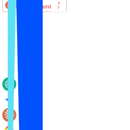
Рекомендует ли AI
ваш магазин и
товары?
Mention Network это платформа AI-видимости для
электронной коммерции. Сегодня она помогает
реселлерам на Shopify попадать в ответы ИИ, когда
покупатели спрашивают, где купить товар, и
показывает, как именно попасть в выбор.