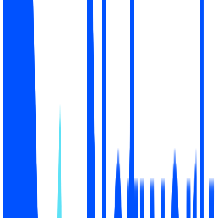
135
магазин
ВЫ
AED
3
Amazon.ae
4/4
AED 20
9.5
%
129
Chemist
AED
4
2/4
AED 12
9.5
%
Warehouse
60
✦
Ваш магазин #2 по рекомендациям. Выше только
Neon. Вас нет в Claude; упоминание там сократило бы
разрыв до #1.
Поисковый интент
Как вы выглядите в покупательских вопросах
Упомянуты в 9 из 20 ответов ИИ
Вопрос
Статус
Охват ИИ
Ранг
3/4
#2
Где купить
✓ Упомянут
2/4
#3
Лучшее место
✓ Упомянут
2/4
#4
Оригинал
✓ Упомянут
0/4
-
-
Дешевле всего
✕ Не упомянут
0/4
-
-
Бесплатная доставка
✕ Не упомянут