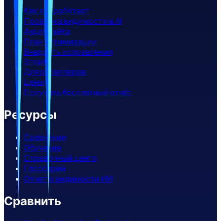
Как это работает
Проверка видимости в AI
Аудит сайта
План оптимизации
Внедрить исправления
Shopify
Для реселлеров
Цены
Получить бесплатный отчёт
Ресурсы
Сравнение
Обучение
Справочный центр
Глоссарий
Отчет о видимости ИИ
Сравнить