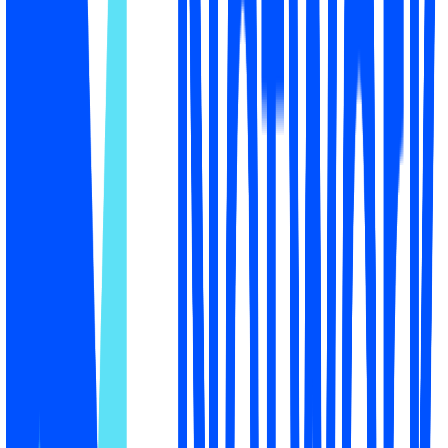
Product Page GEO Score
У вашего магазина есть реальные пробелы,
сдерживающие видимость в ИИ
Заголовок без бренда, отсутствие отзывов Trustpilot и
Google и цены выше конкурентов, вот почему ИИ всё
ещё не выбирает ваш магазин для где купить.
46
баллов
8
приоритетов к исправлению
Разбор оценки
Как ваш магазин оценён по 4 факторам
Вес и состояние каждого фактора.
Доля в
Фактор
Почему важно
Оценка
оценке
Может ли ИИ найти,
65
·
Website
26
%
прочитать и понять
Discoverability
Средне