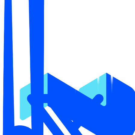
→
2
Аудит
Бесплатно
Получите оценку по 40 сигналам в 4 областях с точной
причиной, почему каждый товар не выбирают.
→
3
План
Получите конкретное исправление, написанное для
вашего магазина и товара, а не общие советы.
→
4
Внедрение