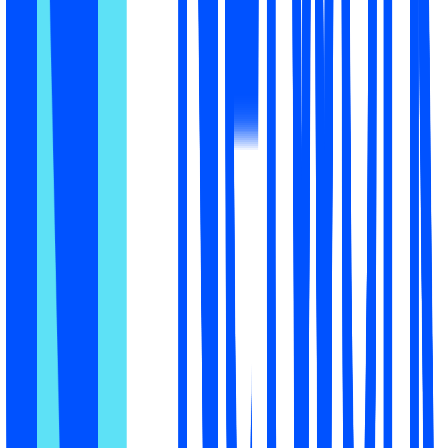
Как исправить
→
Критично
Бренд в заголовке
В вашем заголовке нет бренда, поэтому ИИ не может
понять, что вы продаёте именно тот товар, о котором
спрашивают.
Как исправить
→
Высоко
Конкурентность цены
При AED 135 вы выше самого дешёвого источника,
поэтому в запросах дешевле ИИ склоняется к
конкурентам.
Как исправить
→
и ещё 5 приоритетных исправлений в вашем отчёте
Как работает Website Audit
→
Почему Mention Network