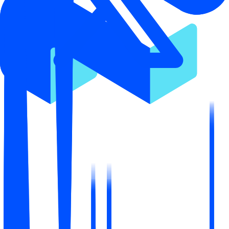
исправление
Примените исправление в один клик прямо в вашей
админке Shopify. Предпросмотр, подтверждение,
готово.
Первая проверка и аудит одного товара бесплатны.
Без карты.
Как работают эти четыре шага
→
Product AI Visibility Report
Точно знайте, где вы находитесь
Бесплатный report показывает, называет ли ИИ ваш
магазин, кого он выбирает вместо вас и как часто вы
появляетесь в покупательских вопросах.
Оценка видимости
Вы частично видимы в ответах ИИ