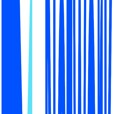
✦
Вы выигрываете в поиске, доверии и подлинности, но
проигрываете в цене и бесплатной доставке.
Упоминание в 'дешевле всего' и 'бесплатной доставке'
закрыло бы каждый покупательский вопрос.
Как работает AI Visibility Check
→
Плюс разбивка по каждому движку и сами ответы ИИ,
чтобы вы видели доказательство, а не просто оценку.
Product Page GEO Audit
Узнайте точно, почему ИИ вас не
выбирает
Аудит оценивает вашу страницу товара по 40
сигналам в 4 областях и выдаёт приоритизированный
список исправлений.