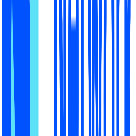
страницу товара?
Даёт ли страница ИИ
40
·
Content Quality
24
%
богатый и полный
Слабо
контент?
Выглядит ли ваш
51
·
магазин как
Trust & Authority
32
%
Средне
реальный, надёжный,
признанный бизнес?
Конкурентны ли ваша
17
·
Merchant
18
%
цена и доставка для
Competitiveness
Слабо
этого товара?
Главные приоритеты
Исправления, которые дают эффект первыми
8 приоритетов к исправлению
Критично
FAQ товара
На этой странице нет FAQ, поэтому частые
покупательские вопросы не доходят до ИИ, и он по
умолчанию выбирает конкурентов, которые на них
отвечают.