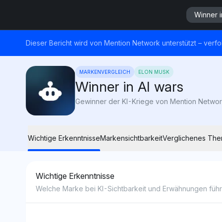
Winner i
Dieser Bericht wird von Mention Network unterstützt – verfo
MARKENVERGLEICH
ELON MUSK
Winner in AI wars
Wichtige Erkenntnisse
Markensichtbarkeit
Verglichenes Th
Wichtige Erkenntnisse
Welche Marke bei KI-Sichtbarkeit und Erwähnungen führe