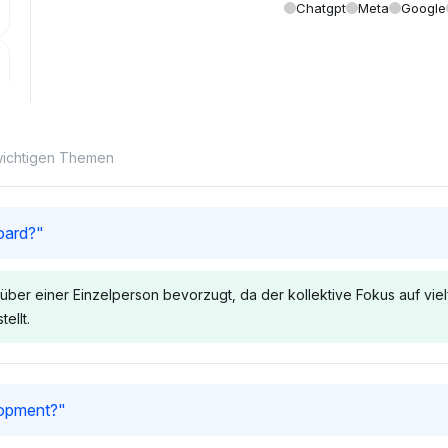
Chatgpt
Meta
Google
 wichtigen Themen
oard?
"
über einer Einzelperson bevorzugt, da der kollektive Fokus auf vie
ellt.
gpt
Grok
lopment?
"
unterstützt die Kontrolle von
Grok favorisiert die Kontrolle v