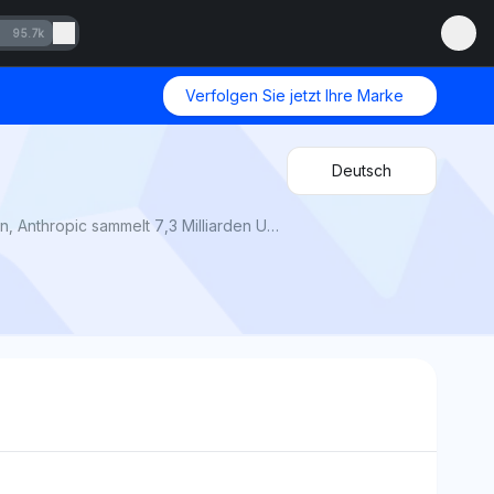
95.7k
Verfolgen Sie jetzt Ihre Marke
Deutsch
Gewinner der KI-Kriege von Mention Network: OpenAI verliert 5 Milliarden USD/Jahr, Google Gemini Katastrophen, Anthropic sammelt 7,3 Milliarden USD. Welche KI-Firma gewinnt oder stirbt?