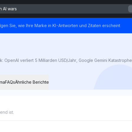
n AI wars
lgen Sie, wie Ihre Marke in KI-Antworten und Zitaten erscheint
ema
FAQs
Ähnliche Berichte
nd ist.