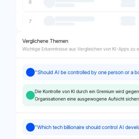
6
7
Verglichene Themen
8
Wichtige Erkenntnisse aus Vergleichen von KI-Apps zu
9
"
Should AI be controlled by one person or a b
10
Die Kontrolle von KI durch ein Gremium wird gegen
Organisationen eine ausgewogene Aufsicht sicherst
Gemini
Chat
"
Which tech billionaire should control AI deve
Gemini tendiert zur Kontrolle von KI
ChatGPT 