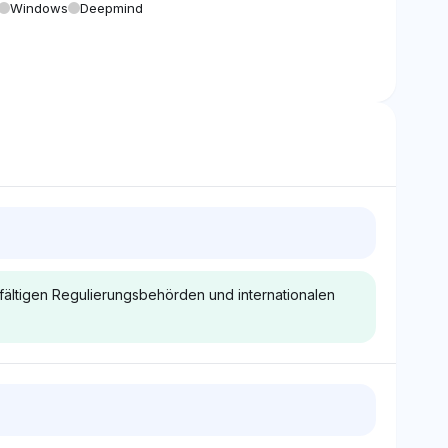
Windows
Deepmind
lfältigen Regulierungsbehörden und internationalen
Deepseek
on KI
Deepseek zeigt eine subtile Neigung