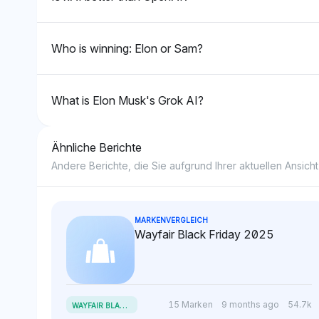
KI-Innovation hinweist. Ihr
Ton unterstreicht 
neutraler Ton deutet auf
unbequeme Haltu
keine starke
Führung im KI-Kri
Who is winning: Elon or Sam?
Voreingenommenheit hin und
konzentriert sich auf
vielfältige Akteure, ohne
What is Elon Musk's Grok AI?
einen zu bevorzugen.
Ähnliche Berichte
Andere Berichte, die Sie aufgrund Ihrer aktuellen Ansicht
MARKENVERGLEICH
Wayfair Black Friday 2025
W
AYFAIR BLACK FRIDAY
15 Marken
9 months ago
54.7k