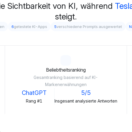
ie Sichtbarkeit von KI, während
Tesl
steigt.
gen
6
getestete KI-Apps
5
verschiedene Prompts ausgewertet
N
Beliebtheitsranking
Gesamtranking basierend auf KI-
Markenerwähnungen
ChatGPT
5/5
Rang #1
Insgesamt analysierte Antworten
.