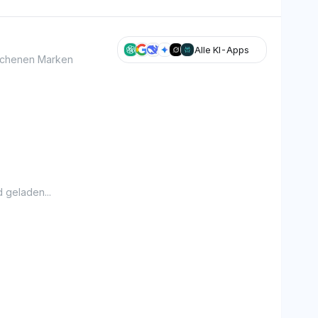
Alle KI-Apps
glichenen Marken
 geladen...