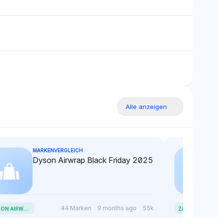
orsichtigen
Marken wichtige Mitbewerber
über die
im KI-Wettlauf sind.
ichen Dynamiken
 hin.
Alle anzeigen
MARKENVERGLEICH
Dyson Airwrap Black Friday 2025
D
YSON AIRWRAP BLACK FRIDAY
Z
ARA BLACK FRIDAY
44 Marken
9 months ago
55k