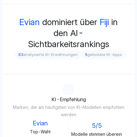
Evian
dominiert über
Fiji
in
den AI-
Sichtbarkeitsrankings
63
analysierte KI-Erwähnungen
5
getestete KI-Apps
5
ve
KI-Empfehlung
Marken, die am häufigsten von KI-Modellen empfohlen
werden
Evian
5/5
Top-Wahl
Modelle stimmen überein