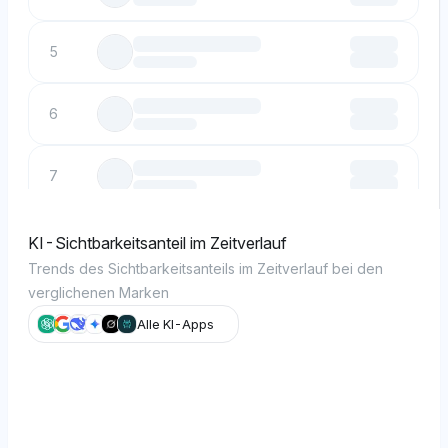
5
6
7
8
KI-Sichtbarkeitsanteil im Zeitverlauf
Trends des Sichtbarkeitsanteils im Zeitverlauf bei den
verglichenen Marken
9
Alle KI-Apps
10