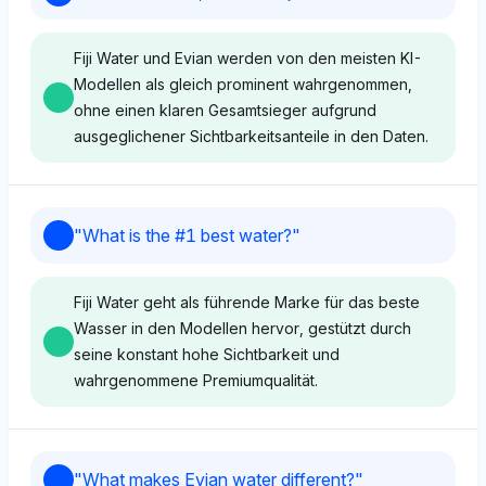
Fiji Water und Evian werden von den meisten KI-
Modellen als gleich prominent wahrgenommen,
ohne einen klaren Gesamtsieger aufgrund
ausgeglichener Sichtbarkeitsanteile in den Daten.
Grok
"
What is the #1 best water?
"
Grok zeigt keine klare Bevorzugung zwischen Fiji
Water und Evian und weist beiden einen
Fiji Water geht als führende Marke für das beste
Sichtbarkeitsanteil von 5,7% zu. Sein neutraler Ton
Wasser in den Modellen hervor, gestützt durch
deutet auf eine gleichwertige Anerkennung hin und
seine konstant hohe Sichtbarkeit und
konzentriert sich rein auf die Markenpräsenz ohne
wahrgenommene Premiumqualität.
qualitative Vorurteile.
Chatgpt
Grok
"
What makes Evian water different?
"