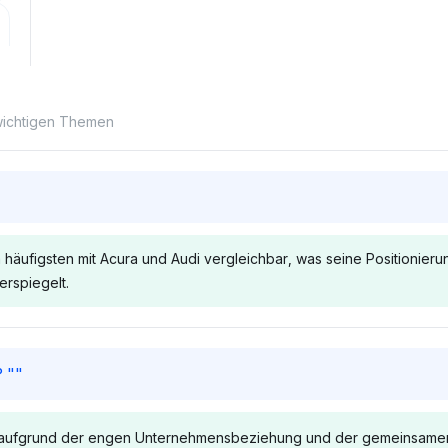
 wichtigen Themen
 häufigsten mit Acura und Audi vergleichbar, was seine Positionie
rspiegelt.
Chatgpt
Grok
 "
"
t den Lexus
ChatGPT sieht den Lexus TX
Grok assozi
i, Volvo und
als vergleichbar mit einer
mit Marken 
ota aufgrund der engen Unternehmensbeziehung und der gemeinsame
em
Vielzahl von Luxusmarken,
Audi und M