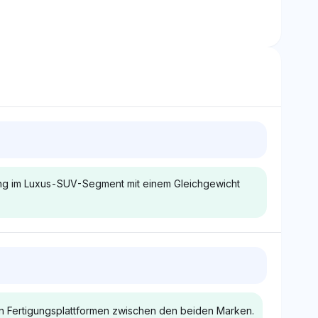
rung im Luxus-SUV-Segment mit einem Gleichgewicht
Gemini
iert den Lexus TX
Gemini sieht den Lexus TX als
wie Acura, BMW,
vergleichbar mit Acura und
n Fertigungsplattformen zwischen den beiden Marken.
ercedes-Benz,
Volvo bei einem