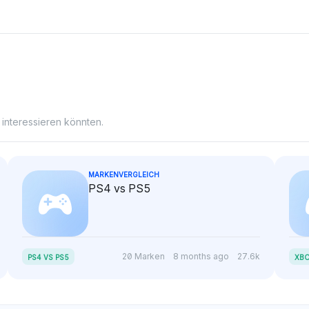
Edmunds und Kelley Blue
Book.
 interessieren könnten.
MARKENVERGLEICH
PS4 vs PS5
20 Marken
8 months ago
27.6k
PS4 VS PS5
XBO