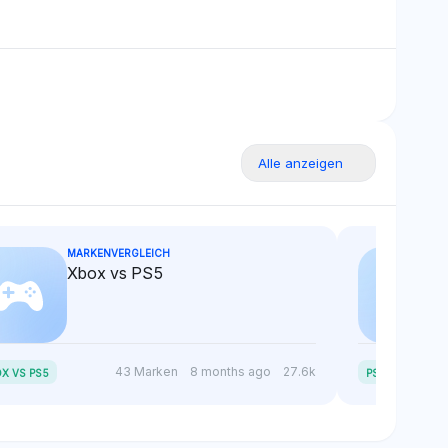
Quellen.
Alle anzeigen
MARKENVERGLEICH
Xbox vs PS5
P
S5 SLIM VS PS5
43 Marken
8 months ago
27.6k
X VS PS5