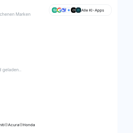
Alle KI-Apps
glichenen Marken
 geladen...
niti
Acura
Honda