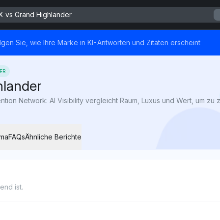
X vs Grand Highlander
lgen Sie, wie Ihre Marke in KI-Antworten und Zitaten erscheint
ER
hlander
ema
FAQs
Ähnliche Berichte
nd ist.