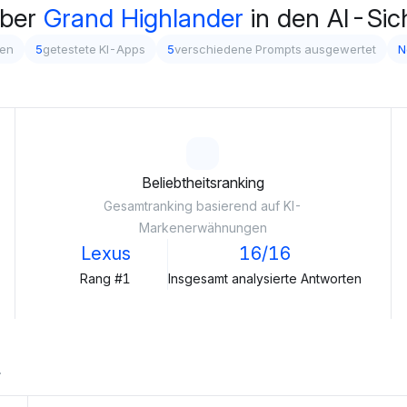
über
Grand Highlander
in den AI-Sic
gen
5
getestete KI-Apps
5
verschiedene Prompts ausgewertet
N
Beliebtheitsranking
Gesamtranking basierend auf KI-
Markenerwähnungen
Lexus
16/16
Rang #1
Insgesamt analysierte Antworten
.