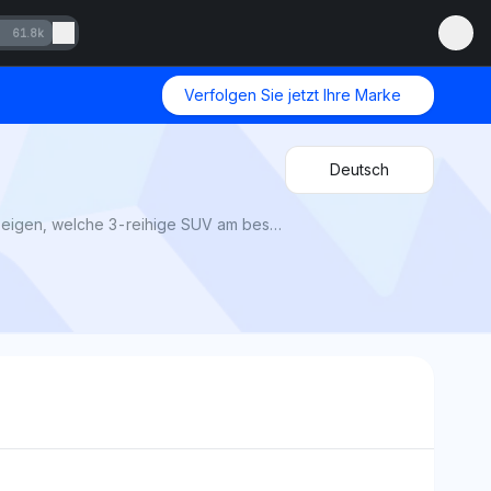
61.8k
Verfolgen Sie jetzt Ihre Marke
Deutsch
Lexus TX vs Grand Highlander 2025 von Mention Network: AI Visibility vergleicht Raum, Luxus und Wert, um zu zeigen, welche 3-reihige SUV am besten zu Ihrer Familie passt.