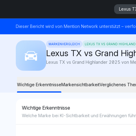
Lexus T
Dieser Bericht wird von Mention Network unterstützt – verfo
MARKENVERGLEICH
LEXUS TX VS GRAND HIGHLAND
Lexus TX vs Grand Hig
Wichtige Erkenntnisse
Markensichtbarkeit
Verglichenes Th
Wichtige Erkenntnisse
Welche Marke bei KI-Sichtbarkeit und Erwähnungen führe