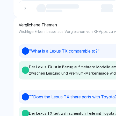
7
Verglichene Themen
8
Wichtige Erkenntnisse aus Vergleichen von KI-Apps zu
9
"
What is a Lexus TX comparable to?
"
10
Der Lexus TX ist in Bezug auf mehrere Modelle am
zwischen Leistung und Premium-Markenimage wide
Deepseek
Perplexity
"
"Does the Lexus TX share parts with Toyota?
Deepseek positioniert den
Perplexity ordne
Lexus TX als vergleichbar mit
TX mit Acura, Aud
Der Lexus TX teilt wahrscheinlich Teile mit Toy
Luxusmarken wie Cadillac,
Hyundai bei ein