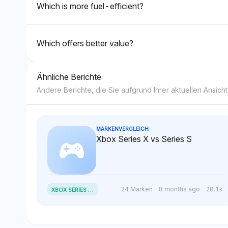
Which is more fuel-efficient?
ohne starke
Voreingenommenheit.
Which offers better value?
Ähnliche Berichte
Andere Berichte, die Sie aufgrund Ihrer aktuellen Ansicht
MARKENVERGLEICH
Xbox Series X vs Series S
X
BOX SERIES X VS SERIES S
24 Marken
8 months ago
28.1k