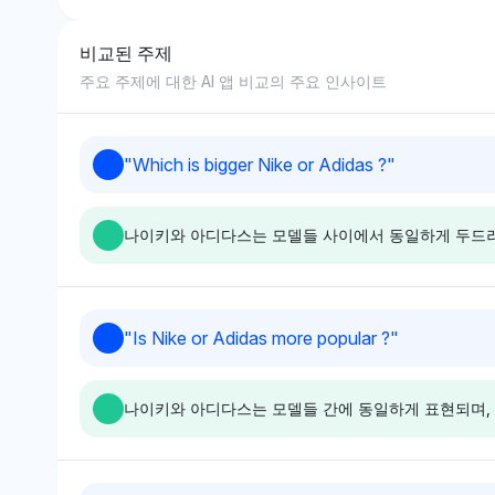
비교된 주제
8
주요 주제에 대한 AI 앱 비교의 주요 인사이트
9
"
Which is bigger Nike or Adidas ?
"
10
나이키와 아디다스는 모델들 사이에서 동일하게 두드러
Deepseek
Grok
"
Is Nike or Adidas more popular ?
"
Deepseek은 나이키와 아디다
Grok도 나이키와
스에 각각 2.7%의 동일한 가시
각 2.7%의 동일
나이키와 아디다스는 모델들 간에 동일하게 표현되며, 
성 점유율을 부여하여 편향이 없
율을 부여하여 선
음을 보여준다. 중립적인 톤은
타낸다. 중립적인
시장 규모나 영향에서 특정 브랜
인식이나 시장 존
드의 우뚝 서 있는 것을 강조하
강조하나 더 깊은