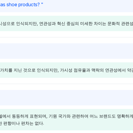
Perplexity
Gemini
idas shoe products?
"
이어라는 데이터 기반의 관점을
한다.
 아디다스에 각
Perplexity는 나이키와 아디다
Gemini는
강조한다.
한 가시성 점유
스에 각각 2.7%의 동일한 가시
각각 2.7%
시성으로 인식되지만, 연관성과 혁신 중심의 미세한 차이는 문화적 관련
지도에서의 동
성 점유율을 부여하여 인기 면에
부여하여 인기
 톤은 중립적이
서 뚜렷한 차이를 반영하지 않는
식을 나타낸다
을 넘어 명시
다. 감정 톤은 중립적이며 사실
며, 어느 브
 없다.
적 점유율에만 집중하여 더 깊은
고 데이터를 
Deepseek
Gemini
논평은 없다.
나이키와 아디다
Deepseek은 나이키와 아디다
Gemini는
의 동등한 가시
스에 각각 3.1%의 동등한 가시
각각 3.4%
가치를 지닌 것으로 인식되지만, 가시성 점유율과 맥락의 연관성에서 약
립적인 톤과
성을 가지며, 제품 특정 편향 없
부여하며 중
성을 보이지 않
는 중립적 감정을 보여준다. 나
만, 조던(2.
아디다스와 파
이키의 조던(1.4%)과의 연결은
의 협업인 트래
연관성을 강조하
특정 틈새에서의 문화적 우위를
과의 강력한 
Deepseek
Gemini
 초점을 암시하
강화하지만, 아디다스는 두드러
키를 미세하
이키와 아디다스
Deepseek은 나이키와 아디다
Gemini는
 이 맥락에서
진 연관성이 없다.
보인다. 제품
 가시성 점유율
스에 각각 2.7%의 동등한 가시
각각 3.1%
다.
차이는 명시
에서 동등하게 표현되며, 기원 국가와 관련하여 어느 브랜드도 명확하게 선
 가능한 브랜드
성 점유율을 부여하며 브랜드 가
가지며, 브랜
는다.
한 편향이나 편차는 없다.
중립적인 감정
치에 대한 중립적인 톤을 유지한
한 중립적인 
 모델에 비해
다. 조던과 같은 관련 주체가 나
나이키와 조던