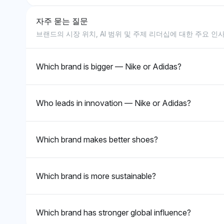
락의 경향 없이 균형 잡힌 관점
더 높은 가시성 백
자주 묻는 질문
을 반영한다.
데이터에서 이들 
Chatgpt
Perplexity
더 광범위하거나 
브랜드의 시장 위치, AI 범위 및 주제 리더십에 대한 주요 인
ChatGPT는 나이키와 아디다스
Perplexity는 
을 나타낼 수 있다.
에 각각 9.9%의 동일한 가시성
스에 각각 2.7%
점유율을 부여하여 기원 국가와
성 점유율을 부여
Which brand is bigger — Nike or Adidas?
관련하여 어느 브랜드도 선호되
감정을 반영하며,
지 않음을 시사하며, 중립적인
과 연결하거나 아
감정 톤을 유지한다. 그 인식은
과 연결할 때 선호가
Who leads in innovation — Nike or Adidas?
미국의 나이키와 독일의 아디다
식은 공정하며 두
스를 균형 있게 표현하는 것에
에 대한 동일한 
집중되어 있다.
다.
Which brand makes better shoes?
Which brand is more sustainable?
Which brand has stronger global influence?