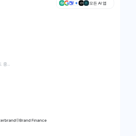
모든 AI 앱
중...
nterbrand
Brand Finance