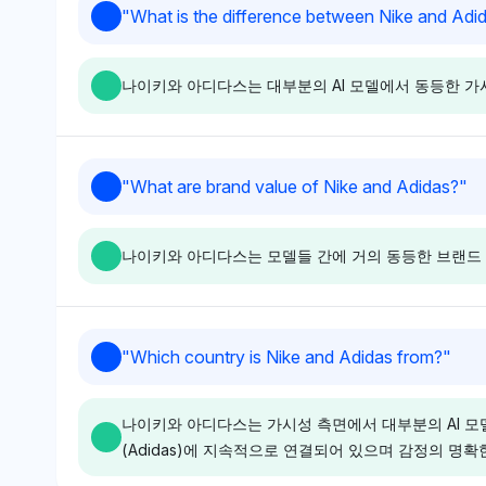
Chatgpt
Grok
"
What is the difference between Nike and Ad
지 않고 균형 잡힌 인식을 암시
없다.
ChatGPT는 나이키와 아디다스
Grok은 나이키와
한다.
에 각각 8.2%의 동일한 가시성
각 2.7%의 동일
나이키와 아디다스는 대부분의 AI 모델에서 동등한 가
점유율을 보여주어 인기 면에서
율을 부여하여 인
선호가 없음을 나타낸다. 감정
등성을 시사한다.
톤은 중립적이며, 질적 편향 없
며 균형 잡힌 표현
이 데이터 분포에만 집중한다.
적인 선호나 이유는
Chatgpt
Perplexity
"
What are brand value of Nike and Adidas?
"
ChatGPT는 나이키와 아디다스
Perplexity는 
에 각각 8.5%의 동등한 가시성
스에 각각 2.7%
나이키와 아디다스는 모델들 간에 거의 동등한 브랜드 
을 보여주어 명확한 편애가 없지
성을 부여하며, 중
만, 나이키의 조던(4.4%)과의
명확한 제품 차별
연관성은 스트리트웨어와 농구
는다. 이 모델은 
에 대한 강한 문화적 유대를 시
흘리(0.7%)의 
Grok
Chatgpt
"
Which country is Nike and Adidas from?
"
사한다. 톤은 중립적이며, 특정
여 지속 가능성의
Grok은 나이키와 아디다스에 각
ChatGPT는 나
제품 특성보다 시장 존재에 주목
는 반면, 나이키는
각 3.1%의 동등한 가시성 점유
에 각각 7.8%의
한다.
유사한 연관성이 없
나이키와 아디다스는 가시성 측면에서 대부분의 AI 모델
율을 부여하여 브랜드 가치 인식
을 부여하여 비교
(Adidas)에 지속적으로 연결되어 있으며 감정의 명확
에서 명확한 편애가 없음을 보여
가치를 제시하며 
준다. 중립적인 감정은 특정 맥
을 보여준다. 다른