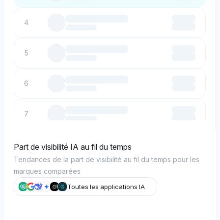
4
5
6
7
8
Part de visibilité IA au fil du temps
Tendances de la part de visibilité au fil du temps pour les
marques comparées
9
Toutes les applications IA
10