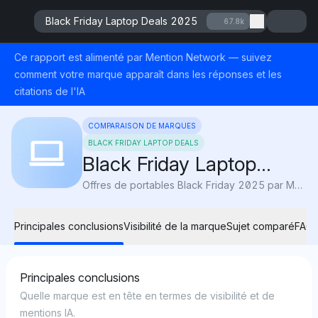
Black Friday Laptop Deals 2025
67.8k
Ce rapport est alimenté par Mention Network — suivez
comment votre marque apparaît dans les réponses et les
citations de l'IA
COMPARAISON DE MARQUES
BLACK FRIDAY LAPTOP DEALS
Black Friday Laptop
Deals 2025
Offres de portables Black Friday 2025 par Mention Network : AI Visibility suit les meilleures réductions d'Apple, Dell et HP pour révéler où les acheteurs économisent le plus.
Principales conclusions
Visibilité de la marque
Sujet comparé
FAQ
Principales conclusions
Quelle marque est en tête en termes de visibilité et de
mentions IA.