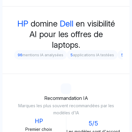
HP
domine
Dell
en visibilité
AI pour les offres de
laptops.
96
mentions IA analysées
5
applications IA testées
5
diff
Recommandation IA
Marques les plus souvent recommandées par les
modèles d'IA
HP
5/5
Premier choix
Les modèles sont d'accord