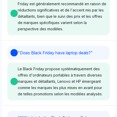
Black Friday en raison des économies potentielles
Friday est généralement recommandé en raison de
dans des points de vente bien connus. Il perçoit le
réductions significatives et de l'accent mis par les
Black Friday comme une opportunité de premier
détaillants, bien que le suivi des prix et les offres
ordre pour des offres d'ordinateurs avec un accent
de marques spécifiques varient selon la
sur l'accessibilité et la découverte d'offres.
perspective des modèles.
Perplexity
Gemini
"
Does Black Friday have laptop deals?
"
Perplexity met en avant Best Buy (3,1 %), Dell (3,1
Gemini privilégie des détaillants comme Target,
%), et Lenovo (3,1 %), montrant un ton neutre à
Walmart, et Best Buy (chacun avec 4,2 % de part de
positif concernant l'attente du Black Friday, se
Le Black Friday propose systématiquement des
visibilité) pour les achats de laptops durant le Black
concentrant sur une vue équilibrée des grandes
offres d'ordinateurs portables à travers diverses
Friday, soulignant leur importance dans la
marques et détaillants. Sa perception se centre sur
marques et détaillants, Lenovo et HP émergeant
disponibilité des offres. Son ton est positif, se
la diversité des écosystèmes, indiquant que des
comme les marques les plus mises en avant pour
concentrant sur des offres accessibles dans les
offres sur diverses marques d'ordinateurs sont
de telles promotions selon les modèles analysés.
grands magasins et des outils comme
probables pendant la période des soldes.
Camelcamelcamel pour le suivi des prix.
Perplexity