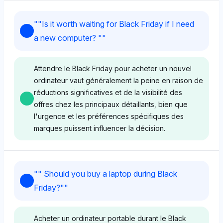
"
"Is it worth waiting for Black Friday if I need
a new computer? "
"
Attendre le Black Friday pour acheter un nouvel
ordinateur vaut généralement la peine en raison de
réductions significatives et de la visibilité des
offres chez les principaux détaillants, bien que
l'urgence et les préférences spécifiques des
marques puissent influencer la décision.
Deepseek
"
" Should you buy a laptop during Black
Deepseek met l'accent sur des détaillants comme
Friday?"
"
Newegg (4,2 % de visibilité), Best Buy (4,2 %), et
des trackers d'offres comme Camelcamelcamel (4,2
%), suggérant un ton positif quant à l'attente du
Acheter un ordinateur portable durant le Black