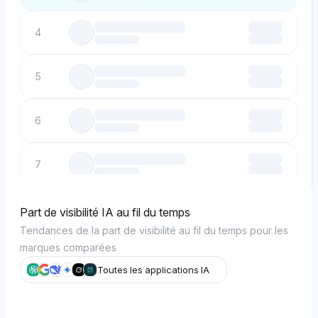
4
5
6
7
8
Part de visibilité IA au fil du temps
Tendances de la part de visibilité au fil du temps pour les
marques comparées
9
Toutes les applications IA
10