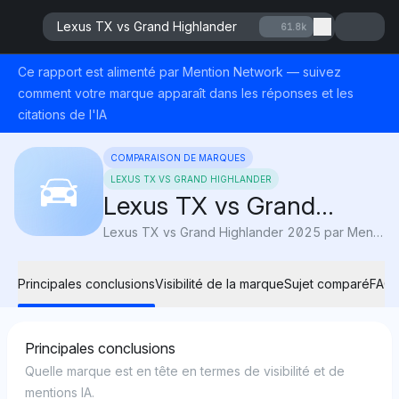
Lexus TX vs Grand Highlander
61.8k
Ce rapport est alimenté par Mention Network — suivez
comment votre marque apparaît dans les réponses et les
citations de l'IA
COMPARAISON DE MARQUES
LEXUS TX VS GRAND HIGHLANDER
Lexus TX vs Grand
Highlander
Lexus TX vs Grand Highlander 2025 par Mention Network : AI Visibility compare l'espace, le luxe et la valeur pour révéler quel SUV à 3 rangs convient le mieux à votre famille.
Principales conclusions
Visibilité de la marque
Sujet comparé
FAQ
Principales conclusions
Quelle marque est en tête en termes de visibilité et de
mentions IA.