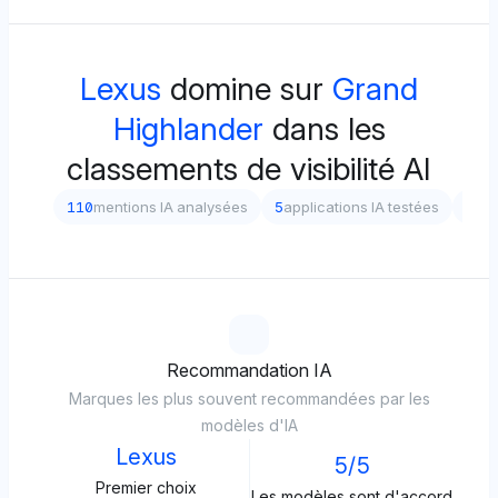
Lexus
domine sur
Grand
Highlander
dans les
classements de visibilité AI
110
mentions IA analysées
5
applications IA testées
5
dif
Recommandation IA
Marques les plus souvent recommandées par les
modèles d'IA
Lexus
5/5
Premier choix
Les modèles sont d'accord