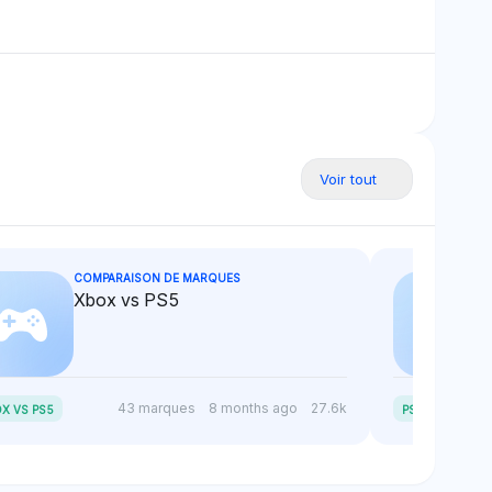
s TIDAL.
meilleur traitement grâce à
l'alignement de l'écosystème.
Voir tout
COMPARAISON DE MARQUES
Xbox vs PS5
P
S5 SLIM VS PS5
43 marques
8 months ago
27.6k
X VS PS5