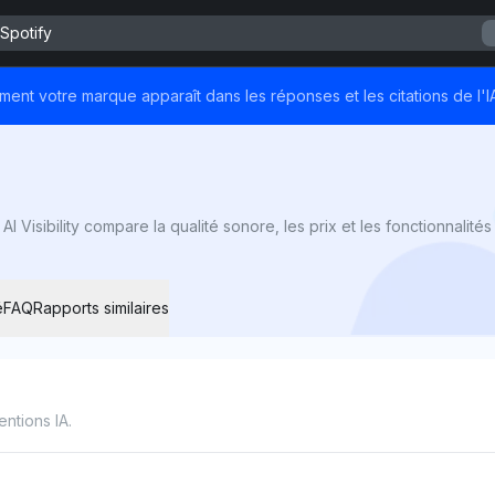
 Spotify
nt votre marque apparaît dans les réponses et les citations de l'I
é
FAQ
Rapports similaires
entions IA.