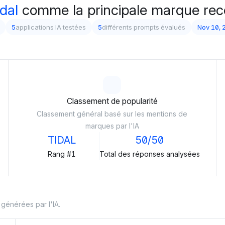
dal
comme la principale marque re
5
applications IA testées
5
différents prompts évalués
Nov 10, 
Classement de popularité
Classement général basé sur les mentions de
marques par l'IA
TIDAL
50/50
Rang #1
Total des réponses analysées
générées par l'IA.