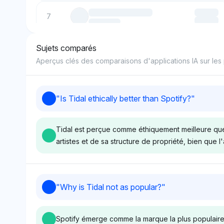
7
Sujets comparés
8
Aperçus clés des comparaisons d'applications IA sur les 
9
"
Is Tidal ethically better than Spotify?
"
10
Tidal est perçue comme éthiquement meilleure que
artistes et de sa structure de propriété, bien que l
Grok
Perplexity
"
Why is Tidal not as popular?
"
Grok ne montre aucun
Perplexity repré
favoritisme éthique clair entre
également Tidal e
Spotify émerge comme la marque la plus populaire p
Tidal et Spotify, les deux
avec 4 % de visib