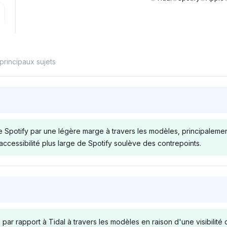
principaux sujets
 Spotify par une légère marge à travers les modèles, principaleme
'accessibilité plus large de Spotify soulève des contrepoints.
Chatgpt
Deepsee
sente
ChatGPT accorde une
Deepseek al
t Spotify
visibilité égale (4 %) à Tidal
Spotify à 4 %
ar rapport à Tidal à travers les modèles en raison d'une visibilit
ilité chacun,
et Spotify, mais penche
mais se pen