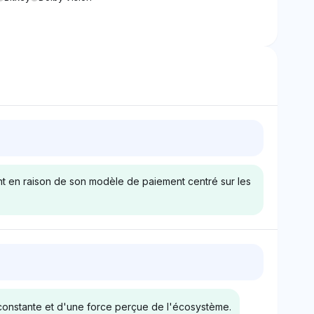
nt en raison de son modèle de paiement centré sur les
k
Gemini
igne Tidal et
Gemini traite Tidal et Spotify
 de visibilité,
de manière égale avec 4 %
é constante et d'une force perçue de l'écosystème.
che légèrement
de visibilité, n'offrant aucune