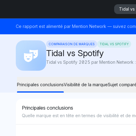
Tidal vs
Ce rapport est alimenté par Mention Network — suivez comme
COMPARAISON DE MARQUES
TIDAL VS SPOTIFY
Tidal vs Spotify
Principales conclusions
Visibilité de la marque
Sujet compar
Principales conclusions
Quelle marque est en tête en termes de visibilité et de m