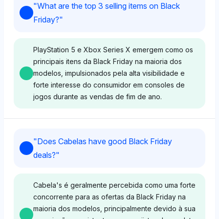
"
What are the top 3 selling items on Black
Friday?
"
PlayStation 5 e Xbox Series X emergem como os
principais itens da Black Friday na maioria dos
modelos, impulsionados pela alta visibilidade e
forte interesse do consumidor em consoles de
jogos durante as vendas de fim de ano.
Chatgpt
"
Does Cabelas have good Black Friday
ChatGPT favorece Nintendo e Apple, ambas com
deals?
"
uma participação de visibilidade de 17,9%,
juntamente com PlayStation 5 com 16,2%, refletindo
um forte foco do consumidor em produtos de jogos
Cabela's é geralmente percebida como uma forte
e tecnologia premium para ofertas da Black Friday.
concorrente para as ofertas da Black Friday na
Seu tom é neutro, enfatizando a diversidade em
maioria dos modelos, principalmente devido à sua