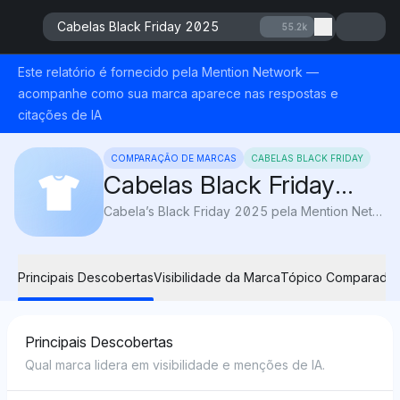
Cabelas Black Friday 2025
55.2k
Este relatório é fornecido pela Mention Network —
acompanhe como sua marca aparece nas respostas e
citações de IA
COMPARAÇÃO DE MARCAS
CABELAS BLACK FRIDAY
Cabelas Black Friday
2025
Cabela’s Black Friday 2025 pela Mention Network: A Visibilidade AI destaca as melhores ofertas em equipamentos de caça, pesca e atividades ao ar livre para você economizar bastante em sua próxima aventura.
Principais Descobertas
Visibilidade da Marca
Tópico Comparado
Principais Descobertas
Qual marca lidera em visibilidade e menções de IA.