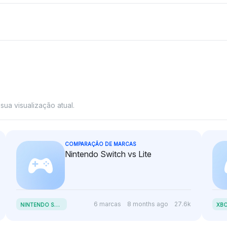
ua visualização atual.
COMPARAÇÃO DE MARCAS
Nintendo Switch vs Lite
N
INTENDO SWITCH VS LITE
6 marcas
8 months ago
27.6k