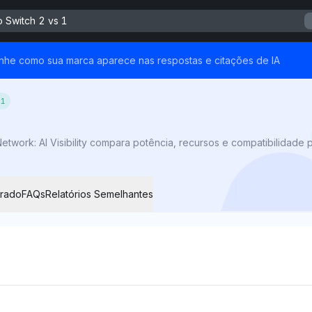
 Switch 2 vs 1
nhe como sua marca aparece nas respostas e citações de IA
 1
rado
FAQs
Relatórios Semelhantes