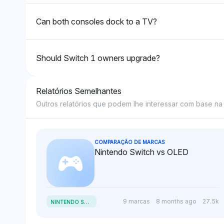
Can both consoles dock to a TV?
Should Switch 1 owners upgrade?
Relatórios Semelhantes
Outros relatórios que podem lhe interessar com base na s
COMPARAÇÃO DE MARCAS
Nintendo Switch vs OLED
N
INTENDO SWITCH VS OLED
9 marcas
8 months ago
27.5k