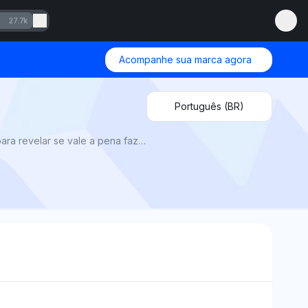
27.7k
Acompanhe sua marca agora
Português (BR)
Nintendo Switch 2 vs 1 2025 pela Mention Network: AI Visibility compara potência, recursos e compatibilidade para revelar se vale a pena fazer o upgrade.