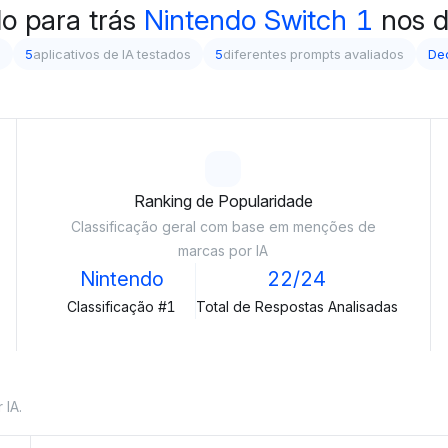
do para trás
Nintendo Switch 1
nos d
s
5
aplicativos de IA testados
5
diferentes prompts avaliados
Dec
Ranking de Popularidade
Classificação geral com base em menções de
marcas por IA
Nintendo
22/24
Classificação #1
Total de Respostas Analisadas
 IA.