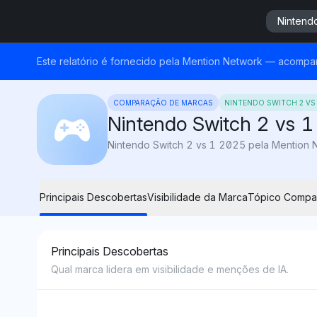
Nintendo
Este relatório é fornecido pela Mention Network — acompa
COMPARAÇÃO DE MARCAS
NINTENDO SWITCH 2 VS
Nintendo Switch 2 vs 1
Principais Descobertas
Visibilidade da Marca
Tópico Compa
Principais Descobertas
Qual marca lidera em visibilidade e menções de IA.