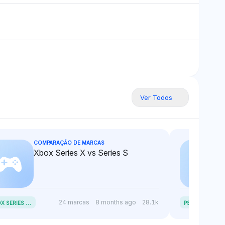
Ver Todos
COMPARAÇÃO DE MARCAS
Xbox Series X vs Series S
X
BOX SERIES X VS SERIES S
24 marcas
8 months ago
28.1k
PS4 VS PS5