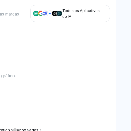
Todos os Aplicativos
nas marcas
de IA
ráfico...
tation 5
Xbox Series X