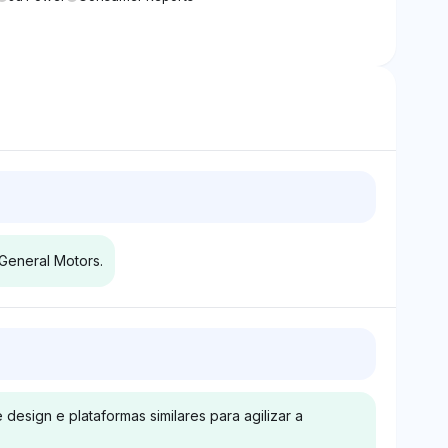
General Motors.
k
Chatgpt
flete outros
ChatGPT distribui visibilidade
visibilidade
igual (4%) para GMC e
esign e plataformas similares para agilizar a
 para GMC e
General Motors, sem mostrar
ors, não
preferência ou diferenciação