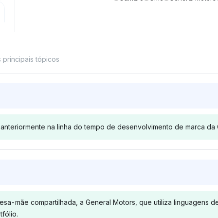
principais tópicos
 anteriormente na linha do tempo de desenvolvimento de marca da 
Grok
Deepsee
nte favorece
Grok atribui visibilidade igual
Deepseek re
articipação
(4%) à GMC e à General
modelos com 
-mãe compartilhada, a General Motors, que utiliza linguagens de d
de 4% em
Motors sem se aprofundar
igual de 4%
fólio.
l Motors em
em qual veio primeiro. Seu
General Mot