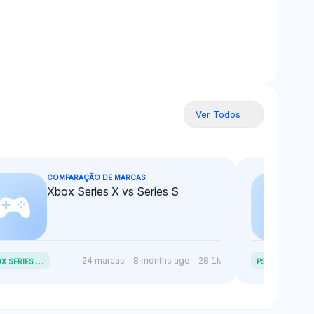
Ver Todos
COMPARAÇÃO DE MARCAS
Xbox Series X vs Series S
X
BOX SERIES X VS SERIES S
24 marcas
8 months ago
28.1k
PS4 VS PS5