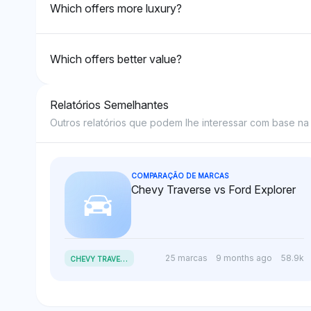
Which offers more luxury?
Which offers better value?
Relatórios Semelhantes
Outros relatórios que podem lhe interessar com base na s
COMPARAÇÃO DE MARCAS
Chevy Traverse vs Ford Explorer
C
HEVY TRAVERSE VS FORD EXPLORER
25 marcas
9 months ago
58.9k