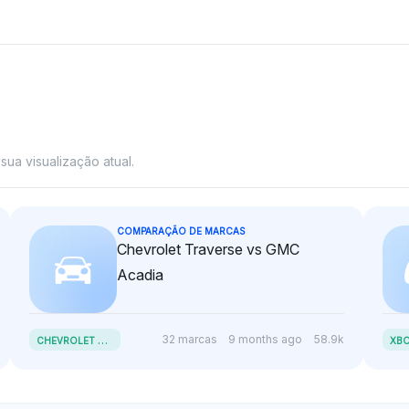
ua visualização atual.
COMPARAÇÃO DE MARCAS
Chevrolet Traverse vs GMC
Acadia
C
HEVROLET TRAVERSE VS GMC ACADIA
32 marcas
9 months ago
58.9k