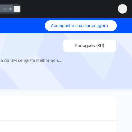
61.1k
Acompanhe sua marca agora
Português (BR)
GMC vs Chevy 2025 pela Mention Network: AI Visibility compara design, recursos e valor para revelar qual marca da GM se ajusta melhor ao seu estilo e orçamento.