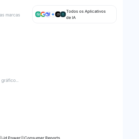
Todos os Aplicativos
nas marcas
de IA
ráfico...
Jd Power
Consumer Reports