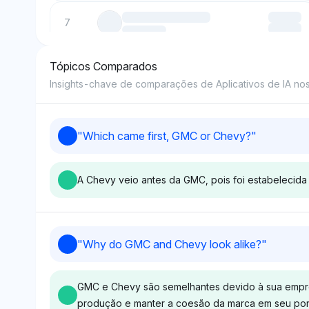
7
Tópicos Comparados
8
Insights-chave de comparações de Aplicativos de IA nos 
9
"
Which came first, GMC or Chevy?
"
10
A Chevy veio antes da GMC, pois foi estabelecida
Perplexity
Gemini
"
Why do GMC and Chevy look alike?
"
Perplexity mostra visibilidade
Gemini ligeirame
igual para GMC e General
a GMC com uma p
GMC e Chevy são semelhantes devido à sua empresa
Motors em 4%, sem
de visibilidade 
produção e manter a coesão da marca em seu port
favoritismo claro ou contexto
relação à Genera