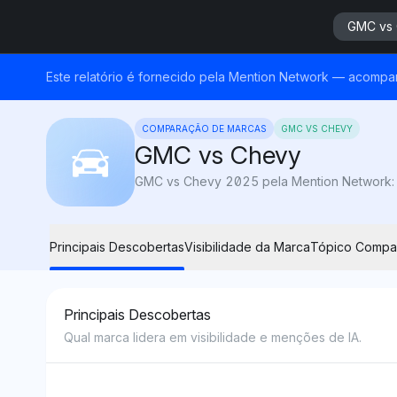
GMC vs
Este relatório é fornecido pela Mention Network — acompa
COMPARAÇÃO DE MARCAS
GMC VS CHEVY
GMC vs Chevy
Principais Descobertas
Visibilidade da Marca
Tópico Compa
Principais Descobertas
Qual marca lidera em visibilidade e menções de IA.