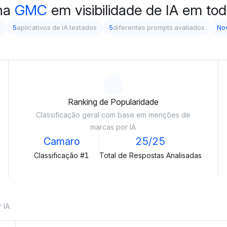
na
GMC
em visibilidade de IA em to
s
5
aplicativos de IA testados
5
diferentes prompts avaliados
No
Ranking de Popularidade
Classificação geral com base em menções de
marcas por IA
Camaro
25/25
Classificação #1
Total de Respostas Analisadas
 IA.