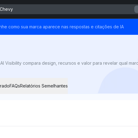
 Chevy
nhe como sua marca aparece nas respostas e citações de IA
rado
FAQs
Relatórios Semelhantes