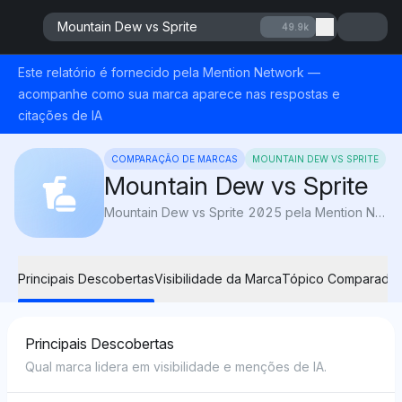
Mountain Dew vs Sprite
49.9k
Este relatório é fornecido pela Mention Network —
acompanhe como sua marca aparece nas respostas e
citações de IA
COMPARAÇÃO DE MARCAS
MOUNTAIN DEW VS SPRITE
Mountain Dew vs Sprite
Mountain Dew vs Sprite 2025 pela Mention Network: A Visibilidade de IA compara sabor, doçura e cafeína para revelar qual refrigerante cítrico se adapta melhor ao seu gosto.
Principais Descobertas
Visibilidade da Marca
Tópico Comparado
Principais Descobertas
Qual marca lidera em visibilidade e menções de IA.