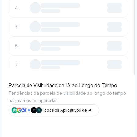
4
5
6
7
8
Parcela de Visibilidade de IA ao Longo do Tempo
Tendências da parcela de visibilidade ao longo do tempo
nas marcas comparadas
9
Todos os Aplicativos de IA
10