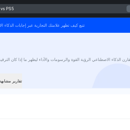
 vs PS5
هذا التقرير مدعوم من Mention Network - تتبع كيف تظهر علامتك التجارية عبر إج
تقارير مشابهة