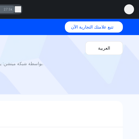
27.5k
تتبع علامتك التجارية الآن
العربية
PS5 برو مقابل PS5 2025 بواسطة شبكة مينشن: يقارن الذكاء الاصطناعي الرؤية القوة والرسومات والأداء ليظهر ما إذا كان الترقية إلى البرو تستحق ذلك.