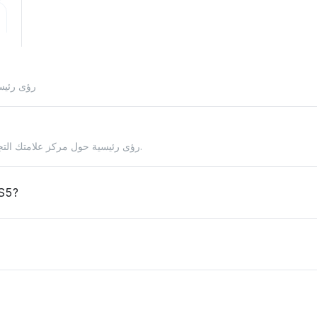
رؤى رئيسي
رؤى رئيسية حول مركز علامتك التجارية في السوق، وتغطية الذكاء الاصطناعي، والريادة في المواضيع.
PS5?