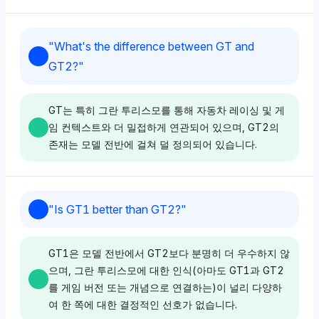
Chatgpt
"
What's the difference between GT and
ChatGPT는 기아에 대해 4%의 가시성 점유율을 보여주
GT2?
"
지만, 기아 스팅어 GT1이나 출시 제어와 같은 기능에 대
한 구체적인 정보나 감정을 제공하지 않습니다. 이 모델
에 대한 타겟팅된 추론이나 의견 부족으로 중립적인 톤이
GT는 특히 그란 투리스모를 통해 자동차 레이싱 및 게
나타납니다.
임 컨텍스트와 더 밀접하게 연관되어 있으며, GT2의
존재는 모델 전반에 걸쳐 덜 정의되어 있습니다.
Gemini
Deepseek
제미니는 기아에 대해 4%의 가시성 점유율을 반영하지
"
Is GT1 better than GT2?
"
만, 스팅어 GT1이나 출시 제어에 대한 명시적인 언급이
딥시크는 그란 투리스모(2.7% 가시성) 및 폴리포니 디
나 평가가 없어 중립적인 톤을 유지합니다. 그것의 인식
지털(1.3%) 및 플레이스테이션 5(2.7%)와 같은 관련
은 질문에 대한 일반적이고 비특정적입니다.
GT1은 모델 전반에서 GT2보다 분명히 더 우수하지 않
엔티티와 강한 연관성을 통해 GT를 선호하며, 긍정적인
으며, 그란 투리스모에 대한 인식(아마도 GT1과 GT2
톤의 게임 및 모터스포츠 컨텍스트를 강조합니다. GT2
를 게임 버전 또는 개념으로 연결하는)이 널리 다양하
는 명확하게 언급되지 않아 이 변형에 대한 초점이 부족
여 한 쪽에 대한 결정적인 선호가 없습니다.
Perplexity
함을 나타냅니다.