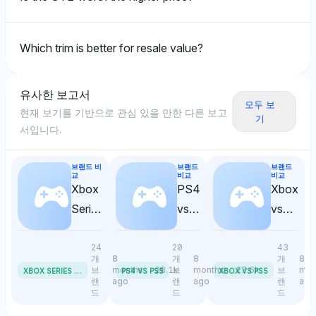
그록은 맥라렌, 포르쉐, 그리고 FIA(각각 4%)와 같은 레
퍼플렉시티는 기아에 대해 4%의 가시성 점유율을 부여
Perplexity
이싱 관련 브랜드에 대해 그란 투리스모(2.7%)보다 약
하며 브렘보와 함께 스팅어 GT2가 뛰어난 제동 성능 및
Which trim is better for resale value?
간 치우쳐 있으며, GT2가 더 넓은 레이싱 생태계와 맞물
전반적인 빌드 품질로 주목할 만하다고 시사합니다. 감정
퍼플렉시티는 기아를 강하게 선호하며 4%의 가시성 점
린다면 간접적인 선호의 가능성을 시사합니다. 감정 톤은
은 긍정적이며 기술적 우수성에 중점을 둡니다.
유율을 부여하여 스팅어 GT1 및 GT2의 제조업체로서
레이싱 유산에 대해 긍정적이지만, 직접적인 GT1 대
직접 연결하고 하만 카드론 및 하만 인터내셔널은 각각
유사한 보고서
GT2 판단이 부족합니다.
1.3%로 낮은 관련성을 보여줍니다; 감정 톤은 브랜드 아
모두 보
현재 보기를 기반으로 관심 있을 만한 다른 보고
Grok
이덴티티에 중점을 두고 중립적입니다.
기
서입니다.
그록은 기아에 대해 4%의 가시성 점유율을 부여하며
BMW, 아우디 및 하만 카드론과 연결하여 스팅어 GT2가
브랜드 비
브랜드
브랜드
Gemini
고급, 성능 및 첨단 기술을 혼합하는 것을 특별하게 만듭
교
비교
비교
Xbox
PS4
Xbox
니다. 톤은 긍정적이며 시장 위치에 대한 균형 잡힌 견해
제미니는 기아와 하만 카드론을 각각 4%의 가시성 점유
를 보여 줍니다.
Series
vs
vs
율로 동등하게 강조하며 스팅어 GT1 및 GT2의 핵심 아
이덴티티에 기아를 연결하고 하만 카드론은 오디오 품질
X vs
PS5
PS5
을 통해 사용자 경험에 연결합니다; 감정 톤은 기능 차별
Series
24
20
43
개
8
개
8
개
8
화에 대해 긍정적입니다.
S
X
BOX SERIES X VS SERIES S
브
months
28.1k
브
months
27.6k
브
mon
PS4 VS PS5
XBOX VS PS5
랜
ago
랜
ago
랜
ago
드
드
드
Grok