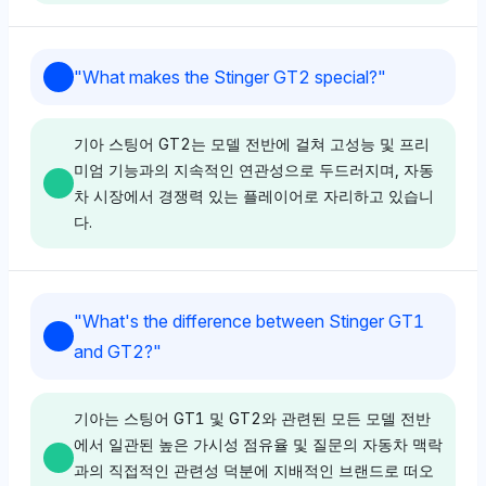
퍼플렉시티는 기아에 대해 4%의 가시성 점유율을 부여
하지만 스팅어 GT1이나 출시 제어 여부에 대한 상세한
Perplexity
Deepseek
논평이 부족하여 중립적인 감정을 초래합니다. 그것의 분
"
What makes the Stinger GT2 special?
"
석은 질문 중인 특정 기능을 다루지 않습니다.
퍼플렉시티는 GT나 GT2를 명시적으로 선호하지 않으
딥시크는 4%의 가시성 점유율로 그란 투리스모에 약간
며, 그란 투리스모나 관련 GT2 개념에 대한 명확한 언급
유리하게 나타나며, 나열된 브랜드 중에서 가장 높은 수
기아 스팅어 GT2는 모델 전반에 걸쳐 고성능 및 프리
없이 화웨이 클라우드(4%)와 기아(4%)와 같은 다양한
치를 보여 줍니다. 이는 GT1이나 GT2가 브랜드 인지도
미엄 기능과의 지속적인 연관성으로 두드러지며, 자동
Grok
브랜드에 초점을 맞추며 중립적인 톤을 유지합니다.
덕분에 두드러지게 인식될 수 있음을 시사합니다. 감정
차 시장에서 경쟁력 있는 플레이어로 자리하고 있습니
GT2에 대한 특정 컨텍스트의 부재는 질문에 대한 한정
톤은 중립적이며, GT1과 GT2 간의 구체적인 비교가 부
그록은 기아에 대해 4%의 가시성 점유율을 보여주며, 스
다.
된 관련성을 나타냅니다.
족합니다.
팅어 GT1이나 출시 제어에 대한 직접적인 언급이 없어
중립적인 톤을 나타냅니다. 차량의 성능 기능에 대한 지
지하거나 비판하는 증거는 없습니다.
Chatgpt
Gemini
Gemini
"
What's the difference between Stinger GT1
ChatGPT는 약간 GT에 치우쳐 있으며, 그란 투리스모
제미니는 GT1을 GT2보다 명시적으로 선호하지 않지만,
제미니는 기아에 대해 4%의 가시성 점유율을 강조하며,
and GT2?
"
Deepseek
(1.3%) 및 메르세데스-AMG GT(1.3%)를 언급하며 긍
그란 투리스모에 2.7%의 가시성 점유율을 부여하며, 맥
BMW 및 하만 카드론과 같은 프리미엄 브랜드와 함께 스
정적인 톤의 게임 및 자동차 컨텍스트 혼합을 반영합니
라렌 및 포르쉐와 같은 경쟁자들과 동등하게 나타내어 명
팅어 GT2가 성능 중심의 디자인과 고급 통합으로서 특
딥시크 또한 기아에 대해 4%의 가시성 점유율을 보여주
다. GT2는 직접적으로 언급되지 않아 이 모델 인식에서
확한 선호가 없음을 암시합니다. 감정 톤은 중립적이며,
별하다는 것을 시사합니다. 톤은 긍정적이며 품질과 혁신
기아는 스팅어 GT1 및 GT2와 관련된 모든 모델 전반
지만, 스팅어 GT1이나 출시 제어에 관한 구체적 수치에
GT의 강한 존재감을 강화합니다.
직접 비교보다는 브랜드 연관성에 중점을 둡니다.
의 균형 잡힌 인식을 강조합니다.
에서 일관된 높은 가시성 점유율 및 질문의 자동차 맥락
들어가지 않고 중립적인 입장을 제시합니다. 그것의 인식
과의 직접적인 관련성 덕분에 지배적인 브랜드로 떠오
은 특정 질의와 관련이 깊지 않습니다.