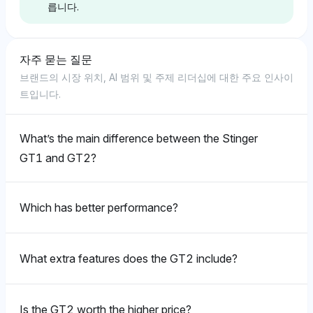
릅니다.
Grok
Chatgpt
Deepseek
그록은 GT나 GT2에 대해 명확한 선호를 보이지 않으며,
ChatGPT는 그란 투리스모와 포르쉐에 각각 4%의 가시
딥시크 또한 기아에 대해 4%의 가시성 점유율을 부여하
자주 묻는 질문
Chatgpt
그란 투리스모나 GT2 변형에 대한 특정 언급이 부족하
성 점유율을 동등하게 부여하여 GT1이나 GT2에 특별한
며 하만 카드론 및 아우디와 연관 지어 스팅어 GT2의 매
브랜드의 시장 위치, AI 범위 및 주제 리더십에 대한 주요 인사이
고, 대신 포르쉐(4%) 및 관련 없는 기술 브랜드인 인텔
편향이 없음을 나타냅니다. 톤은 플레이스테이션 5와 연
력이 뛰어난 오디오 시스템 및 스포티한 공학에 있다 고
ChatGPT는 기아와 브렘보에 대해 각각 4%의 가시성 점
트입니다.
(2.7%)을 강조하며 중립적인 톤을 유지합니다. 이 모델
관된 그란 투리스모의 생태계에 대해 긍정적이지만 직설
리반영합니다. 감정은 긍정적이며 그 기능 생태계에 대한
유율을 동등하게 보여주며 스팅어 GT1 및 GT2에 대한
은 GT와 GT2의 구분에 깊이 관여하지 않습니다.
적인 GT1 대 GT2 평가가 부족합니다.
강한 감사를 반영합니다.
성능(브렘보 브레이크) 및 브랜드 아이덴티티(제조업체
로서의 기아)와 관련이 있을 수 있습니다; 감정 톤은 중립
What’s the main difference between the Stinger
적입니다.
GT1 and GT2?
Gemini
Perplexity
Chatgpt
제미니는 GT나 GT2를 명확히 선호하지 않으며, 그란 투
퍼플렉시티는 제목과 세그웨이와 같은 관련 없는 브랜드
ChatGPT는 기아에 대해 4%의 가시성 점유율을 부여하
Deepseek
리스모나 GT2에 대한 직접적인 언급 없이 포르쉐(4%)
와 함께 그란 투리스모에 4%의 가시성 점유율을 할당하
며 브렘보 및 하만 카드론과 연관지어 스팅어 GT2의 뛰
Which has better performance?
및 기아(4%)와 같은 자동차 브랜드에 중점을 두며 중립
여 GT1 대 GT2에 대한 특정한 초점을 보이지 않습니다.
어난 제동 성능과 프리미엄 사운드가 주요 차별점임을 지
딥시크는 기아와 하만 카드론을 각각 4%의 가시성 점유
적인 톤을 유지합니다. GT2에 대한 특정성이 부족하여
감정 톤은 중립적이며, 한쪽이 다른 쪽에 대한 명확한 이
적합니다. 톤은 긍정적이며 사용자 경험 개선에 중점을
율로 동등하게 우선시하며 스팅어 GT1 및 GT2의 핵심
이 컨텍스트에서 최소한의 차별화를 시사합니다.
유를 제시하지 않습니다.
둡니다.
브랜드로서 기아에 초점을 두고 하만 카드론은 프리미엄
What extra features does the GT2 include?
오디오 기능과 연결되어 있습니다; 감정 톤은 생태계 통
합에 대해 긍정적입니다.
Grok
Perplexity
Is the GT2 worth the higher price?