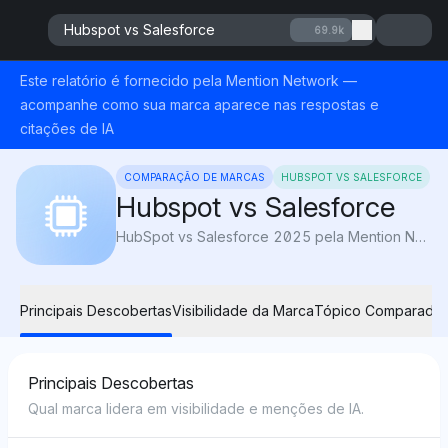
Hubspot vs Salesforce
69.9k
Este relatório é fornecido pela Mention Network —
acompanhe como sua marca aparece nas respostas e
citações de IA
COMPARAÇÃO DE MARCAS
HUBSPOT VS SALESFORCE
Hubspot vs Salesforce
HubSpot vs Salesforce 2025 pela Mention Network: AI Visibility compara usabilidade, automação e valor para revelar qual CRM impulsiona melhor o crescimento.
Principais Descobertas
Visibilidade da Marca
Tópico Comparado
Principais Descobertas
Qual marca lidera em visibilidade e menções de IA.