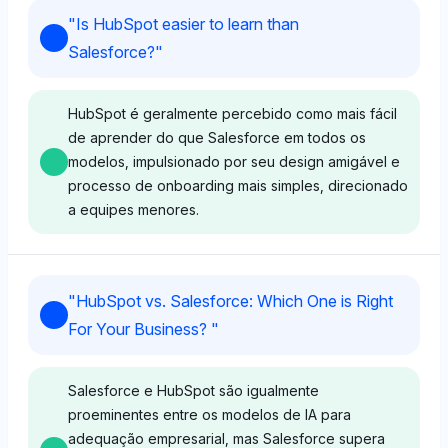
"
Is HubSpot easier to learn than
Salesforce?
"
HubSpot é geralmente percebido como mais fácil
de aprender do que Salesforce em todos os
modelos, impulsionado por seu design amigável e
processo de onboarding mais simples, direcionado
a equipes menores.
Grok
"
HubSpot vs. Salesforce: Which One is Right
Grok não mostra preferência entre HubSpot e
For Your Business?
"
Salesforce, com participação de visibilidade igual
(4%), mantendo um sentimento neutro. Sua
percepção sugere que ambas as plataformas têm
Salesforce e HubSpot são igualmente
complexidade comparável em aprendizado para os
proeminentes entre os modelos de IA para
usuários.
adequação empresarial, mas Salesforce supera