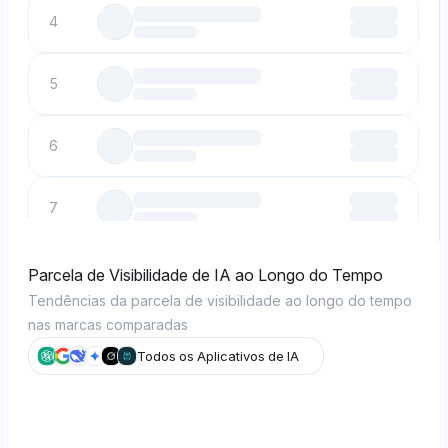
4
5
6
7
8
Parcela de Visibilidade de IA ao Longo do Tempo
Tendências da parcela de visibilidade ao longo do tempo
nas marcas comparadas
9
Todos os Aplicativos de IA
10