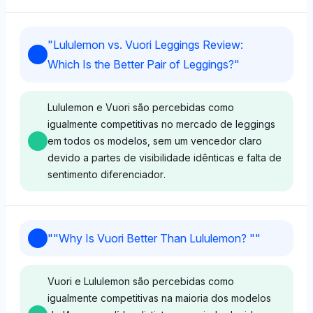
"
Lululemon vs. Vuori Leggings Review:
Which Is the Better Pair of Leggings?
"
Lululemon e Vuori são percebidas como
igualmente competitivas no mercado de leggings
em todos os modelos, sem um vencedor claro
devido a partes de visibilidade idênticas e falta de
sentimento diferenciador.
Grok
"
"Why Is Vuori Better Than Lululemon? "
"
Grok não mostra favoritismo entre Lululemon e Vuori,
pois ambas as marcas compartilham uma visibilidade
Vuori e Lululemon são percebidas como
igual de 3,4%, com um tom de sentimento neutro.
igualmente competitivas na maioria dos modelos
Sua percepção foca na representação equilibrada