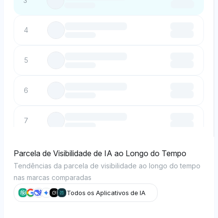
3
4
5
6
7
8
Parcela de Visibilidade de IA ao Longo do Tempo
Tendências da parcela de visibilidade ao longo do tempo
nas marcas comparadas
9
Todos os Aplicativos de IA
10