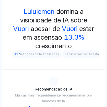
Lululemon
domina a
visibilidade de IA sobre
Vuori
apesar de
Vuori
estar
em ascensão
13,3%
crescimento
117
menções de IA analisadas
5
aplicativos de IA testados
Recomendação de IA
Marcas mais frequentemente recomendadas por
modelos de IA