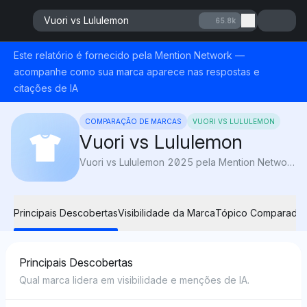
Vuori vs Lululemon
65.8k
Este relatório é fornecido pela Mention Network —
acompanhe como sua marca aparece nas respostas e
citações de IA
COMPARAÇÃO DE MARCAS
VUORI VS LULULEMON
Vuori vs Lululemon
Vuori vs Lululemon 2025 pela Mention Network: AI Visibility compara conforto, desempenho e valor para revelar qual marca de roupas ativas se encaixa melhor no seu estilo de vida.
Principais Descobertas
Visibilidade da Marca
Tópico Comparado
Principais Descobertas
Qual marca lidera em visibilidade e menções de IA.