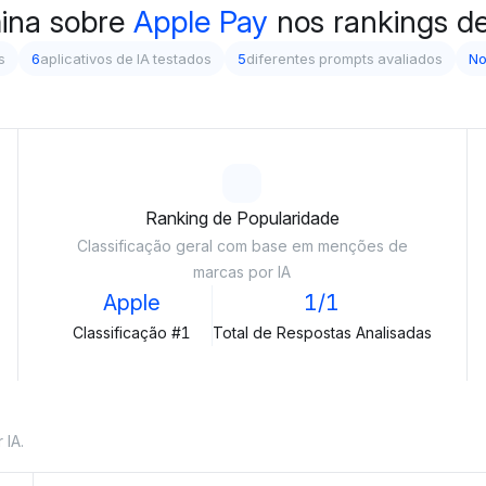
ina sobre
Apple Pay
nos rankings de 
s
6
aplicativos de IA testados
5
diferentes prompts avaliados
No
Ranking de Popularidade
Classificação geral com base em menções de
marcas por IA
Apple
1/1
Classificação #1
Total de Respostas Analisadas
 IA.