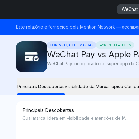
WeChat 
Este relatório é fornecido pela Mention Network — acompa
COMPARAÇÃO DE MARCAS
PAYMENT PLATFORM
WeChat Pay vs Apple P
WeChat Pay incorporado no super app da C
Principais Descobertas
Visibilidade da Marca
Tópico Compa
Principais Descobertas
Qual marca lidera em visibilidade e menções de IA.