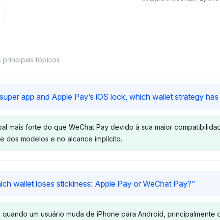
principais tópicos
uper app and Apple Pay’s iOS lock, which wallet strategy has b
bal mais forte do que WeChat Pay devido à sua maior compatibilid
e dos modelos e no alcance implícito.
Chatgpt
Gemini
hich wallet loses stickiness: Apple Pay or WeChat Pay?
"
enta
ChatGPT prioriza fortemente
Gemini dest
at Pay e
WeChat Pay (8,6%) ao lado
WeChat Pay
quando um usuário muda de iPhone para Android, principalmente d
2,1%), com
da Apple (8,6%), com Apple
a 2,8%), se