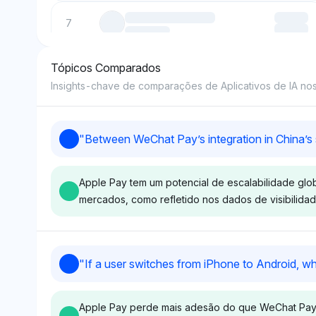
7
Tópicos Comparados
8
Insights-chave de comparações de Aplicativos de IA nos 
9
"
Between WeChat Pay’s integration in China’s s
10
Apple Pay tem um potencial de escalabilidade glo
mercados, como refletido nos dados de visibilidad
Deepseek
Perplexity
"
If a user switches from iPhone to Android, w
Deepseek mostra visibilidade
Perplexity apres
igual para WeChat Pay e
igualmente WeCh
Apple Pay perde mais adesão do que WeChat Pay 
Apple (ambos a 2,8%), com
Apple (ambos a 