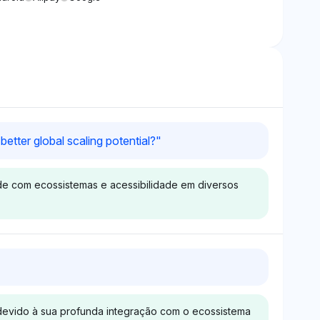
etter global scaling potential?
"
ade com ecossistemas e acessibilidade em diversos
Grok
aca igualmente
Grok enfatiza igualmente
 e Apple (ambos
WeChat Pay e Apple (ambos
evido à sua profunda integração com o ecossistema
m uma divisão
a 2,8%), com uma menção