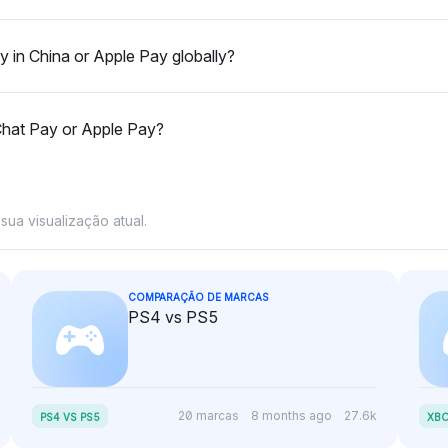
o WeChat
superior integração do
equilibrada,
 de
ecossistema do WeChat Pay
vantagem d
 in China or Apple Pay globally?
como um fator chave para as
fornecer ma
opções dos comerciantes.
transação.
Chat Pay or Apple Pay?
ua visualização atual.
COMPARAÇÃO DE MARCAS
PS4 vs PS5
20 marcas
8 months ago
27.6k
PS4 VS PS5
XBO