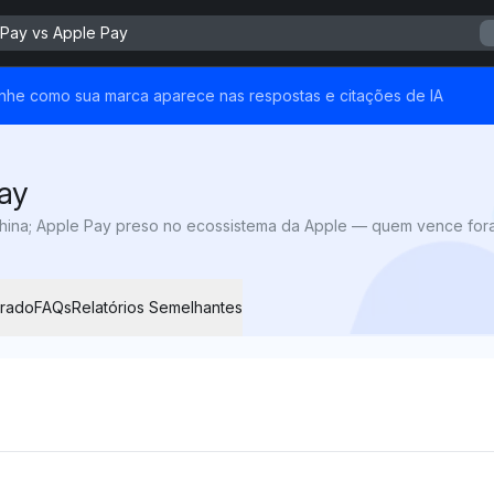
Pay vs Apple Pay
nhe como sua marca aparece nas respostas e citações de IA
ay
hina; Apple Pay preso no ecossistema da Apple — quem vence for
rado
FAQs
Relatórios Semelhantes