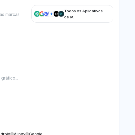
Todos os Aplicativos
nas marcas
de IA
ráfico...
droid
Alipay
Google