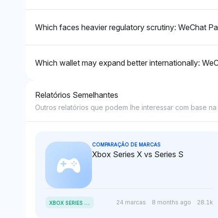
consideração igual, focando
aplicabilidade d
no potencial de integração
Pay para opções
Which faces heavier regulatory scrutiny: WeChat Pay
mais ampla do WeChat Pay
comerciantes.
para comerciantes em
regiões variadas.
Which wallet may expand better internationally: We
Relatórios Semelhantes
Outros relatórios que podem lhe interessar com base na s
COMPARAÇÃO DE MARCAS
Xbox Series X vs Series S
X
BOX SERIES X VS SERIES S
24 marcas
8 months ago
28.1k