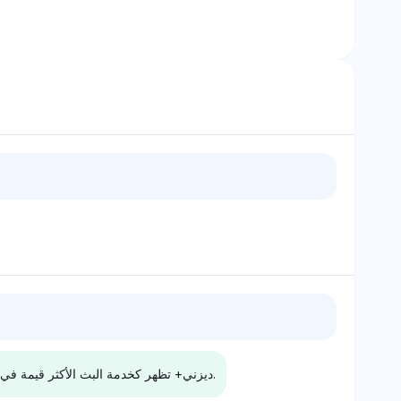
y
Grok
غروك تفضل ماكس بحصة رؤية
بيربلكسي تميل نحو
2.5%، ربما بسبب ارتباطها
إس بي إن وديز
ديزني+ تظهر كخدمة البث الأكثر قيمة في عام 2025 عبر النماذج بسبب حصتها العالية المستمرة في الرؤية وجاذبيتها الواسعة في المحتوى الذي يستهدف العائلات والعلامات التجارية.
بمحتوى متميز مثل لعبة العروش،
على غياب نتفليكس في أبرز
المحتمل أنها تقدر جا