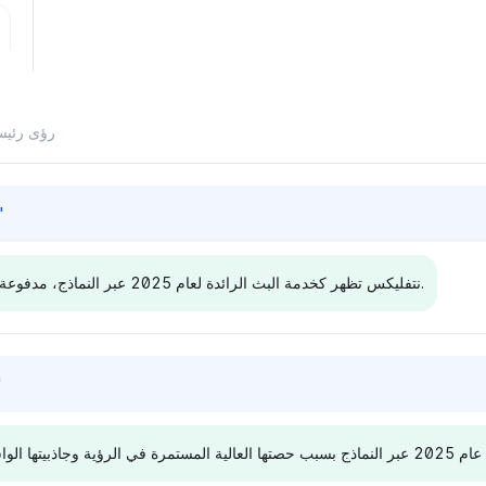
رؤى رئيسي
"
نتفليكس تظهر كخدمة البث الرائدة لعام 2025 عبر النماذج، مدفوعة بحصة رؤيتها العالية بشكل مستمر واحتكار محتواها المُدرك.
Gemini
Perplexit
"
 نتفليكس وإي
جمني تسلط الضوء بشكل متساوٍ
ديب سيك تظهر 
ني+ بالتساوي
على نتفليكس وماكس بحصة رؤية
تفضل قليلاً 
بحصة رؤية تبلغ 2.5%، من
تبلغ 2.8%، مما يشير إلى تركيز
إس بي إن ب
ذبيتها الواسعة
على أنظمة محتواها القوية. نغمتها
تبلغ 