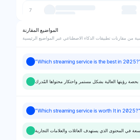
7
8
المواضيع المقارنة
ة من مقارنات تطبيقات الذكاء الاصطناعي عبر المواضيع الرئيسية
9
"
Which streaming service is the best in 2025?
10
Chatgpt
Deepseek
"
Which streaming service is worth It in 2025?
رؤية متوازنة لكنها
تشات جي بي تي تفضل نتفليكس
نتفليكس وماكس وإي
بأعلى حصة رؤية تبلغ 8.6%،
التساوي بحصة رؤية
ويرجع ذلك على الأرجح إلى مكتبة
2.8%، ربما بسبب عروضهم
محتواها الواسعة وانتشارها