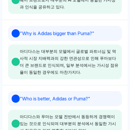
과 인식을 공유하고 있다.
Grok
Chatgpt
Deepseek
그록은 아디다스와 푸마에게 각각 2.9%의 동일한 가시
챗GPT는 푸마와 아디다스를 동등하게 취급하며 각각
"
Why is Adidas bigger than Puma?
"
성 점유율을 부여하며 이들의 경쟁 동역학에 대한 중립적
3.8%의 가시성 점유율을 부여하고 중립적인 톤을 유지
딥시크는 푸마와 아디다스에게 동일한 가시성 점유율
인 감정을 나타낸다. 또한 Kering 및 FIFA와 같은 주체들
한다. 아디다스에 대해 구찌 및 웨일스 보너와 같은 패션
(3.8%)을 부여하며, 편파성이 없고 중립적인 감정을 나
을 언급하여 스포츠 및 비즈니스에서의 광범위한 생태계
협업자와의 연관성은 라이프스타일 브랜딩에서 약간의
아디다스는 대부분의 모델에서 글로벌 파트너십 및 역
타낸다. 이들은 스포츠웨어 산업 내에서 비교 가능한 브
관계를 암시한다. 톤은 중립적이며 갈등보다는 공존에 초
우위를 암시하지만 한 쪽에 대한 선호로 이어지지 않는
사적 시장 지배력과의 강한 연관성으로 인해 푸마보다
랜드 인지도를 가진 공통점을 지닌다.
점을 맞춘다.
다.
더 큰 브랜드로 인식되며, 일부 분석에서는 가시성 점유
율이 동일한 경우에도 마찬가지다.
Perplexity
Chatgpt
Deepseek
퍼플렉시티는 푸마와 아디다스의 동일한 가시성 점유율
Perplexity
챗GPT는 아디다스와 푸마를 동등하게 취급하며 각각
딥시크는 푸마와 아디다스에게 각각 3.8%의 동등한 가
(3.8%)을 반영하며 중립적인 톤과 어느 브랜드에 대한
"
Who is better, Adidas or Puma?
"
3.8%의 가시성 점유율을 부여하여 이들의 역사적 경쟁
시성을 부여하며 중립적인 감정을 반영한다. 스텔라 맥카
편향이 없다. 이 두 브랜드 모두 시장에서 동등하게 두드
퍼플렉시티는 아디다스와 푸마 간의 편파성을 보이지 않
에 대해 한쪽에 비중을 두지 않고 중립적인 입장을 제시
트니와 같은 아디다스와의 파트너십에 대한 초점은 디자
러진 플레이어로 인식된다.
으며 두 브랜드 모두 4.8%의 가시성 점유율을 보유하고
한다. 톤은 사실적이며 추가적인 서사 없이 이들의 경쟁
인 혁신에 대한 경미한 기울기를 시사하지만 명확한 선호
아디다스와 푸마는 모델 전반에서 동등하게 경쟁력이
있어 동등한 인식을 나타낸다. 중립적인 톤은 한 쪽이 더
관계에 엄격히 고착된다.
는 확립되지 않는다.
있는 것으로 인식되며 대부분의 분석에서 동일한 가시
크다는 깊은 이유 없이 균형 있는 시각을 제시한다.