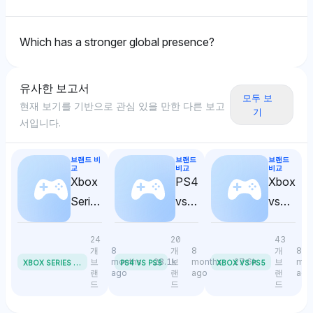
Chatgpt
시성 점유율(2.9%)을 부여하며 중립적인 감정을 유지한
그록은 아디다스와 푸마에게 각각 2.9%의 가시성 점유
다. 다른 모델에 비해 낮은 점유율과 나이키 및 FIFA의 언
챗GPT는 아디다스와 푸마에게 각각 3.8%의 가시성 점
율을 부여하여 편파성이 없다. 중립적인 톤은 이들의 경
Which has a stronger global presence?
급에도 불구하고 두 브랜드 모두 스포츠 문맥에서 공통적
유율을 부여하지만 푸마를 맨체스터 시티 F.C.와 같은 스
쟁적 지위에 대한 편견 없는 입장을 강조한다.
인 관련성을 지닌 비교 가능한 스포츠웨어 브랜드로 자리
포츠팀과 더 명시적으로 연결하며 아디다스는 두드러진
매김된다.
연관성이 부족하다는 점을 강조해 푸마가 특정 니치에서
유사한 보고서
약간 우세할 수 있음을 제안한다. 중립적인 톤은 전체적
Perplexity
모두 보
현재 보기를 기반으로 관심 있을 만한 다른 보고
인 크기에 대한 강한 선호를 반영하지 않는다.
기
퍼플렉시티는 아디다스와 푸마를 각각 4.8%의 가시성
서입니다.
점유율로 동등하게 평가하며 중립적인 톤을 유지한다. 이
는 두 브랜드 모두 스포츠웨어 분야에서 비슷한 영향력을
브랜드 비
브랜드
브랜드
Grok
가지고 있다고 인식된다.
교
비교
비교
Xbox
PS4
Xbox
그록은 아디다스와 푸마에게 각각 동일한 가시성(2.9%)
Series
vs
vs
을 부여하지만 아디다스를 파를리와 같은 에코 이니셔티
브와 연계하여 더 넓은 혁신과 매력을 나타낼 수 있으며,
Chatgpt
X vs
PS5
PS5
푸마는 독특한 연관성 부족을 보인다. 중립적에서 긍정적
Series
24
20
43
챗GPT는 아디다스와 푸마에게 각각 동일한 4.8%의 가
개
8
개
8
개
8
인 톤은 아디다스를 더 미래 지향적인 브랜딩으로 약간
시성 점유율을 부여하여 중립적인 감정을 반영한다. 이
S
X
BOX SERIES X VS SERIES S
브
months
28.1k
브
months
27.6k
브
mon
PS4 VS PS5
XBOX VS PS5
선호하게 만든다.
랜
ago
랜
ago
랜
ago
두 브랜드 모두 시장 가시성의 맥락에서 동등하게 두드러
드
드
드
지게 인식된다.