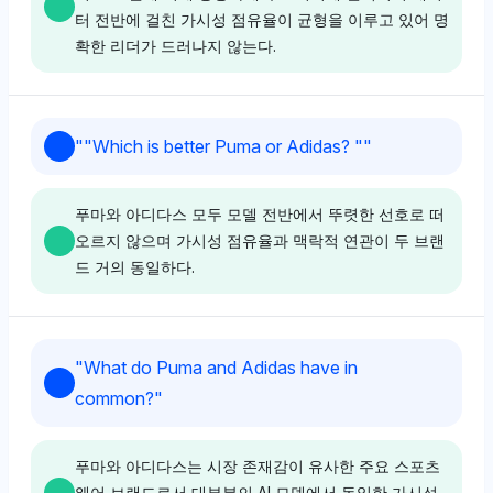
터 전반에 걸친 가시성 점유율이 균형을 이루고 있어 명
확한 리더가 드러나지 않는다.
Gemini
"
"Which is better Puma or Adidas? "
"
제미니는 아디다스와 푸마 사이에 편파성을 보이지 않으
며 두 브랜드 모두 4.8%의 가시성 점유율을 부여해 경쟁
푸마와 아디다스 모두 모델 전반에서 뚜렷한 선호로 떠
역사에 대한 동일한 집중을 반영한다. 톤은 중립적이며
오르지 않으며 가시성 점유율과 맥락적 연관이 두 브랜
'평화의 날'에 대한 언급은 협력적이거나 사회적 이니셔
드 거의 동일하다.
티브에 대한 경미한 초점을 시사한다.
Perplexity
Grok
"
What do Puma and Adidas have in
퍼플렉시티는 아디다스와 푸마 각각 4.8%의 가시성 점
그록은 푸마와 아디다스 간의 선호를 보이지 않으며 두
common?
"
유율을 동등하게 부여해 다슬러 가족의 분할에 뿌리를 두
브랜드 모두 2.9%의 동일한 가시성 점유율을 가진다. 중
고 있는 오랜 형제 경쟁에 대한 균형 잡힌 시각을 나타낸
립적인 톤과 아디다스가 FIFA 및 레알 마드리드와 같은
다. 감정은 중립적이며 어느 브랜드에 대해서도 추가적인
주요 축구 주체와 관련이 있다는 점은 스포츠 유산에 대
푸마와 아디다스는 시장 존재감이 유사한 주요 스포츠
맥락이나 편향이 없다.
한 초점이 있지만 결정적인 선호가 드러나지 않는다.
웨어 브랜드로서 대부분의 AI 모델에서 동일한 가시성