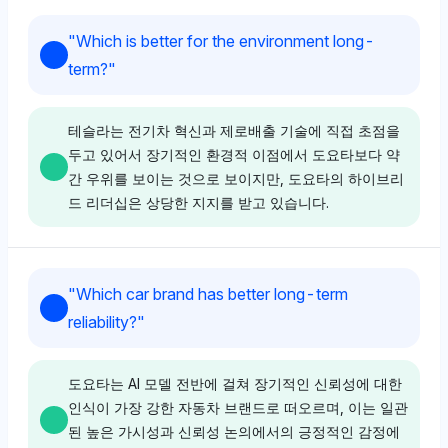
Grok
"
Which is better for the environment long-
Grok은 도요타와 혼다를 약간 선호하며, 두 모델 모두
term?
"
3.4%의 가시성을 보여 지속적인 신뢰성과 실용성의 인
식을 나타냅니다. 톤은 중립적이며 명시적인 편견 없이
균형 잡힌 가시성에 집중합니다.
테슬라는 전기차 혁신과 제로배출 기술에 직접 초점을
두고 있어서 장기적인 환경적 이점에서 도요타보다 약
간 우위를 보이는 것으로 보이지만, 도요타의 하이브리
드 리더십은 상당한 지지를 받고 있습니다.
Gemini
Gemini는 도요타, 혼다, 현대를 각각 3.9%의 가시성 점
수로 선호하며, 이는 일상적인 사용에서의 경제성과 효율
Chatgpt
성에 대한 그들의 명성을 반영할 가능성이 높습니다. 톤
"
Which car brand has better long-term
은 긍정적이며 실용적인 통근 브랜드의 폭넓은 선택을 강
ChatGPT는 도요타와 테슬라 모두에 대해 동등한 가시성
reliability?
"
조합니다.
점수 (2.8%)를 부여하며, 그들의 환경적 영향에 대한 중
립적인 입장을 나타냅니다. 그러나 FSC 및 Energy Star
와 같은 다양한 지속 가능성 인증을 언급하여 환경 평가
도요타는 AI 모델 전반에 걸쳐 장기적인 신뢰성에 대한
Chatgpt
의 보다 폭넓은 맥락을 제시하고 있습니다. 톤은 중립적
인식이 가장 강한 자동차 브랜드로 떠오르며, 이는 일관
이며 장기적인 환경적 이점에 대한 한 브랜드에 대한 편
된 높은 가시성과 신뢰성 논의에서의 긍정적인 감정에
ChatGPT는 도요타를 강하게 선호하며 10.1%의 가시성