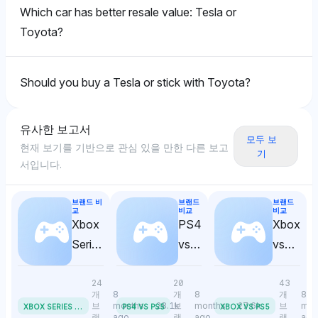
3.6%의 가시성 점수로 동등하게 선호하며, 신뢰성 메트
을 유지합니다.
Which car has better resale value: Tesla or
Deepseek
Deepseek
릭스에서 안정적인 성능을 강조하면서 중립적에서 긍정
Toyota?
적인 감정을 제시합니다.
DeepSeek은 도요타와 스바루를 각각 3.6%의 가시성
Deepseek은 도요타와 테슬라에 각각 3.1%의 동일한
점수로 동등하게 강조하며, 내구성과 강한 재판매 시장으
가시성을 부여하여 총 소유 비용에 대한 명확한 기울임이
로 알려진 브랜드에 중점을 두고 있음을 나타냅니다. 톤
없음을 시사 다수, 그러나 도요타의 경제적인 유지 비용
Should you buy a Tesla or stick with Toyota?
은 중립적이며 명시적인 가치 판단 없이 데이터 기반의
생태계는 암시될 수 있습니다. 감정 톤은 중립적이며 한
가시성을 강조합니다.
브랜드를 명시적으로 선호하지 않습니다.
유사한 보고서
모두 보
현재 보기를 기반으로 관심 있을 만한 다른 보고
기
Grok
Gemini
서입니다.
Grok은 도요타, 테슬라, 포르쉐, 스바루, 혼다를 각각
Gemini는 도요타와 테슬라에 각각 1.4%의 동일한 가시
3.4%의 가시성 점수로 동등하게 선호하며, 혁신이나 신
성을 부여하여 총 소유 비용에 대한 중립성을 나타내지
브랜드 비
브랜드
브랜드
뢰성으로 가치를 유지하는 브랜드에 대한 균형 잡힌 견해
만, 도요타는 비용 효율성을 중심으로 넓은 사용자 경험
교
비교
비교
Xbox
PS4
Xbox
를 제시하고 있습니다. 톤은 중립적이며 명시적인 우선순
내러티브에서 이득을 볼 수 있습니다. 감정 톤은 중립적
Series
vs
vs
위 없이 가시성 메트릭스에 의존합니다.
이며 명확한 선호가 부족합니다.
X vs
PS5
PS5
Series
24
20
43
개
8
개
8
개
8
Chatgpt
S
X
BOX SERIES X VS SERIES S
브
months
28.1k
브
months
27.6k
브
mon
PS4 VS PS5
XBOX VS PS5
랜
ago
랜
ago
랜
ago