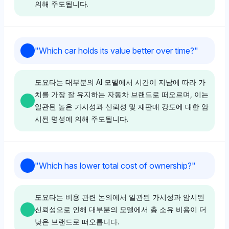
애 없이 균형 잡힌 표현에 중점을 두고 있습니다.
의해 주도됩니다.
점수를 부여하고, 혼다가 9.2%로 근소한 차이를 보이고
있어 내구성과 통근 친화적인 기능과 관련된 브랜드에 대
한 명확한 선호를 나타냅니다. 톤은 긍정적이며 이 브랜
Perplexity
드들을 실용적인 사용을 위한 최고의 선택으로 강조합니
Grok
"
Which car holds its value better over time?
"
다.
Perplexity는 테슬라와 도요타를 각각 2.5%의 가시성
Grok은 도요타에 3.6%의 가시성 점수를 부여하며, 이는
점수로 동등하게 우선시하며, 장기적인 환경적 기여에 대
스바루와 BMW의 3.4% 보다 약간 높은 수치로, 신뢰성
한 중립적인 감정을 반영합니다. 톤은 공정하며, 한 브랜
도요타는 대부분의 AI 모델에서 시간이 지남에 따라 가
측면에서 도요타에 대한 약한 선호를 나타내며 중립적에
Deepseek
드를 다른 브랜드보다 선호하는 명시적인 이유 없이 가시
치를 가장 잘 유지하는 자동차 브랜드로 떠오르며, 이는
서 긍정적인 감정 톤을 가지고 있습니다.
성 메트릭스에만 집중하고 있습니다.
일관된 높은 가시성과 신뢰성 및 재판매 강도에 대한 암
Deepseek은 도요타, 혼다, 마쯔다를 각각 3.6%의 가시
시된 명성에 의해 주도됩니다.
성 점수로 선호하며, 이는 그들의 인식된 신뢰성과 일상
운전 요구에의 적합성에 기인할 가능성이 높습니다. 톤은
Chatgpt
Gemini
중립적이며 강한 감정 없이 데이터 중심의 비교를 제공합
ChatGPT는 도요타를 강하게 선호하며 12%의 지배적인
니다.
Gemini
Gemini는 도요타와 테슬라에 각각 2.2%의 동일한 가시
가시성 점수를 부여하여, 스바루와 혼다의 10.6% 보다
"
Which has lower total cost of ownership?
"
성을 부여하며, 장기적인 환경적 영향에 대한 명확한 선
상당히 높은 수치로 사용자 논의 및 데이터 출처에 기반
Gemini는 도요타와 포르쉐를 각각 3.6%의 가시성 점수
호 없이 중립적인 톤을 표현하고 있습니다. Greenly와
한 장기적인 신뢰성에 대한 긍정적인 감정을 반영합니다.
로 동등하게 선호하며, 이는 가치 유지와 내구성 및 프리
Perplexity
Ember와 같은 틈새 환경 단체를 포함함으로써 보다 폭넓
도요타는 비용 관련 논의에서 일관된 가시성과 암시된
미엄 브랜드 이미지와 관련된 강력한 명성 때문일 가능성
은 생태계 혁신에 대한 미세한 기울기를 암시하지만, 명
신뢰성으로 인해 대부분의 모델에서 총 소유 비용이 더
이 높습니다. 톤은 중립적이며 명시적인 감정 없이 가시
Perplexity는 도요타와 혼다를 각각 3.1%의 가시성 점수
시적으로 한 브랜드를 다른 브랜드보다 우선시하지 않습
낮은 브랜드로 떠오릅니다.
성 데이터에 초점을 맞춥니다.
로 동등하게 선호하며, 이는 통근 실용성을 위한 확립된
Perplexity