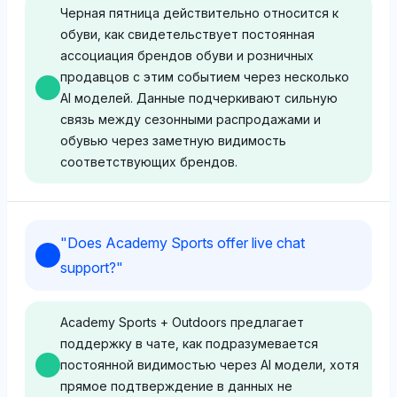
Черная пятница действительно относится к
PlayStation 5 с 16.2%, что отражает сильный
обуви, как свидетельствует постоянная
интерес потребителей к игровым и
ассоциация брендов обуви и розничных
технологическим продуктам во время Черной
продавцов с этим событием через несколько
пятницы. Тон нейтральный, сосредотачивается
AI моделей. Данные подчеркивают сильную
на данных о видимости как прокси для
связь между сезонными распродажами и
потенциальных продаж без субъективной
обувью через заметную видимость
предвзятости.
соответствующих брендов.
Gemini
Gemini
Gemini выделяет Instant Pot с 12.1% долей
"
Does Academy Sports offer live chat
видимости как один из лучших товаров Черной
Gemini связывает Черную пятницу с широким
support?
"
пятницы, наряду с Xbox Series X и PlayStation 5
спектром брендов и розничных продавцов
по 7.5% каждый, что указывает на смешение
обуви, таких как Zappos, DSW, UGG, Adidas и
товаров для дома и игровых продуктов как
Skechers, указывая на высокую актуальность
Academy Sports + Outdoors предлагает
основных факторов продаж. Тон нейтральный,
события для обуви. Тон нейтральный,
поддержку в чате, как подразумевается
подчеркивает разнообразные категории
сосредотачивается на широком представлении
постоянной видимостью через AI модели, хотя
продуктов без явного предпочтения.
рынка без специфической предвзятости.
прямое подтверждение в данных не