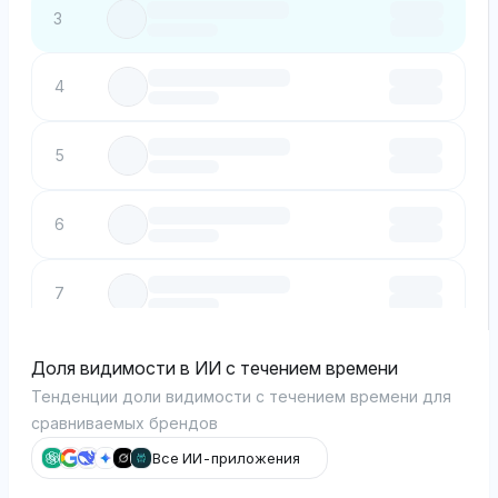
3
4
5
6
7
8
Доля видимости в ИИ с течением времени
Тенденции доли видимости с течением времени для
сравниваемых брендов
9
Все ИИ-приложения