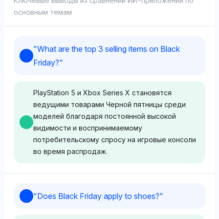
Ключевые выводы из сравнений ИИ-приложений по
основным темам
"
What are the top 3 selling items on Black
Friday?
"
PlayStation 5 и Xbox Series X становятся
ведущими товарами Черной пятницы среди
моделей благодаря постоянной высокой
видимости и воспринимаемому
потребительскому спросу на игровые консоли
во время распродаж.
Chatgpt
"
Does Black Friday apply to shoes?
"
ChatGPT отдаёт предпочтение Nintendo и Apple,
обе с 17.9% долей видимости, за ними следует