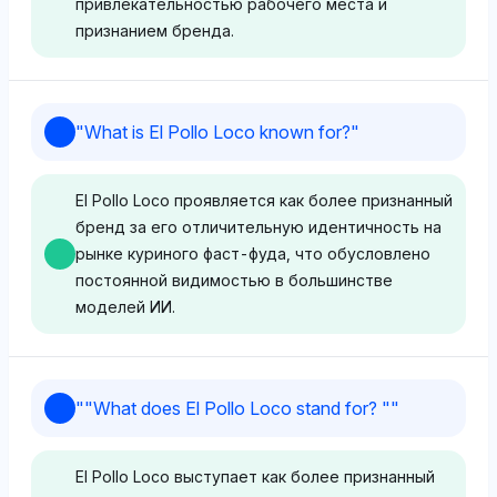
привлекательностью рабочего места и
признанием бренда.
Perplexity
"
What is El Pollo Loco known for?
"
Wingstop занимает 4% доли видимости, что
выше, чем у конкурентов, таких как Great Place to
El Pollo Loco проявляется как более признанный
Work (2%) и El Pollo Loco (2%), что говорит о
бренд за его отличительную идентичность на
легком предпочтении к Wingstop, вероятно,
рынке куриного фаст-фуда, что обусловлено
связанном с его привлекательностью бренда и
постоянной видимостью в большинстве
репутацией на рабочем месте. Тон настроения
моделей ИИ.
положительный, отражая благоприятное
восприятие Wingstop как желаемого
работодателя.
Grok
"
"What does El Pollo Loco stand for? "
"
Grok немного предпочитает El Pollo Loco с 4%
Gemini
долей видимости по сравнению с 2% у
El Pollo Loco выступает как более признанный
Wingstop и El Pollo Loco имеют 4% долю
Wingstop, вероятно, ассоциируя его с